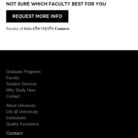
Not Sure which Faculty best for you
request more info
Faculty of คณะบริหารธุรกิจ
Contact:
Graduate Programs
Faculty
Student Services
Why Study Here
Contact
About University
Life @ Universuty
Institututes
Quality Assurance
Contact