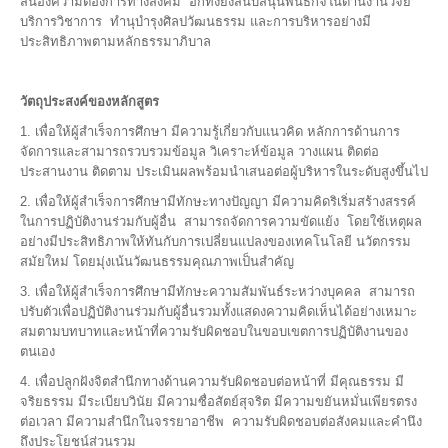
สนองความต้องการทางสังคม อีกทั้งยังสนับสนุนพันธกิจในด้านงานวิจัย
บริการวิชาการ ทำนุบำรุงศิลปวัฒนธรรม และการบริหารอย่างมี
ประสิทธิภาพตามหลักธรรมาภิบาล
วัตถุประสงค์ของหลักสูตร
1. เพื่อให้ผู้สำเร็จการศึกษา มีความรู้เกี่ยวกับแนวคิด หลักการด้านการ
จัดการและสามารถรวบรวมข้อมูล วิเคราะห์ข้อมูล วางแผน ติดต่อ
ประสานงาน ติดตาม ประเมินผลพร้อมนำเสนอต่อผู้บริหารในระดับสูงขึ้นไป
2. เพื่อให้ผู้สำเร็จการศึกษามีทักษะทางปัญญา มีความคิดริเริ่มสร้างสรรค์
ในการปฏิบัติงานร่วมกับผู้อื่น สามารถจัดการความขัดแย้ง โดยใช้เหตุผล
อย่างมีประสิทธิภาพให้ทันกับการเปลี่ยนแปลงของเทคโนโลยี นวัตกรรม
สมัยใหม่ โดยมุ่งเน้นวัฒนธรรมคุณภาพเป็นสำคัญ
3. เพื่อให้ผู้สำเร็จการศึกษามีทักษะความสัมพันธ์ระหว่างบุคคล สามารถ
ปรับตัวเพื่อปฏิบัติงานร่วมกับผู้อื่นรวมทั้งแสดงความคิดเห็นได้อย่างเหมาะ
สมตามบทบาทและหน้าที่ความรับผิดชอบในขอบเขตการปฏิบัติงานของ
ตนเอง
4. เพื่อปลูกฝังจิตสำนึกทางด้านความรับผิดชอบต่อหน้าที่ มีคุณธรรม มี
จริยธรรม มีระเบียบวินัย มีความซื่อสัตย์สุจริต มีความขยันหมั่นเพียรตรง
ต่อเวลา มีความสำนึกในจรรยาอาชีพ ความรับผิดชอบต่อสังคมและคำนึง
ถึงประโยชน์ส่วนรวม