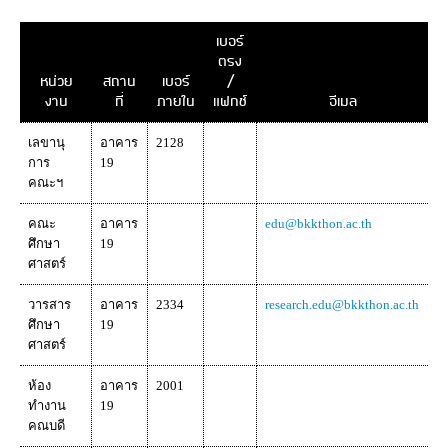
เบอร์
ตรง
หน่วย
สถาน
เบอร์
/
งาน
ที่
ภายใน
แฟกซ์
อีเมล
เลขานุ
อาคาร
2128
การ
19
คณะฯ
คณะ
อาคาร
edu@bkkthon.ac.th
ศึกษา
19
ศาสตร์
วารสาร
อาคาร
2334
research.edu@bkkthon.ac.th
ศึกษา
19
ศาสตร์
ห้อง
อาคาร
2001
ทำงาน
19
คณบดี