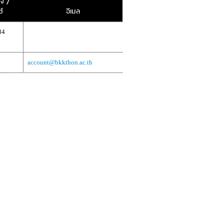
รง /
์
อีเมล
84
account@bkkthon.ac.th