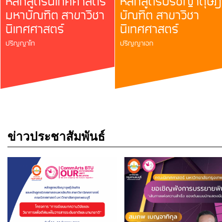
หลักสูตรนิเทศศาสตร
หลักสูตรปรัชญาดุษฎี
มหาบัณฑิต สาขาวิชา
บัณฑิต สาขาวิชา
นิเทศศาสตร์
นิเทศศาสตร์
ปริญญาโท
ปริญญาเอก
ข่าวประชาสัมพันธ์