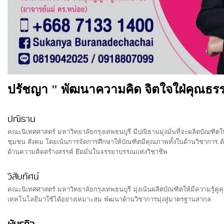
ปรัชญา " พัฒนาความคิด จิตใจใฝ่คุณธรร
ปณิธาน
คณะนิเทศศาสตร์ มหาวิทยาลัยกรุงเทพธนบุรี มีปณิธานมุ่งมั่นที่จะผลิตบัณฑิ
ชุมชน สังคม โดยเน้นการจัดการศึกษาให้บัณฑิตมีคุณภาพทั้งในด้านวิชากา
ด้านความคิดสร้างสรรค์ ยึดมั่นในจรรยาบรรณแห่งวิชาชีพ
วิสัยทัศน์
คณะนิเทศศาสตร์ มหาวิทยาลัยกรุงเทพธนบุรี มุ่งเน้นผลิตบัณฑิตให้มีความรู้ค
เทคโนโลยีมาใช้ได้อย่างเหมาะสม พัฒนาด้านวิชาการมุ่งสู่มาตรฐานสากล