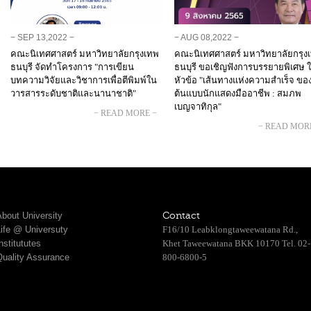
− SEP 13,2022 −
− AUG 08,2022 −
คณะนิเทศศาสตร์ มหาวิทยาลัยกรุงเทพ
คณะนิเทศศาสตร์ มหาวิทยาลัยกรุง
ธนบุรี จัดทำโครงการ "การเขียน
ธนบุรี ขอเชิญฟังการบรรยายพิเศษ 
บทความวิจัยและวิชาการเพื่อตีพิมพ์ใน
หัวข้อ "เส้นทางแห่งความสำเร็จ ขอ
วารสารระดับชาติและนานาชาติ"
ต้นแบบนักแสดงมืออาชีพ : สมภพ
เบญจาทิกุล"
− READ MORE −
− READ MOR
bout University
Contact
Life @ Universuty
F16/10 Leabklongtaweewatana Rd.,
nstitututes
Khet Taweewatana BKK 10170 Tel. 02-
Quality Assurance
800-6800-5