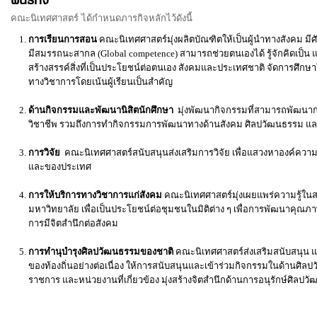
พันธกิจ
คณะนิเทศศาสตร์ ได้กำหนดภารกิจหลักไว้ดังนี้
การเรียนการสอน
คณะนิเทศศาสตร์มุ่งผลิตบัณฑิตให้เป็นผู้นำทางสังคม
มีสมรรถนะสากล (Global competence) สามารถช่วยตนเองได้ รู้จักคิดเป็น แก้
สร้างสรรค์สิ่งที่เป็นประโยชน์ต่อตนเอง สังคมและประเทศชาติ จัดการศึก
ทางวิชาการโดยเน้นผู้เรียนเป็นสำคัญ
ด้านกิจกรรมและพัฒนานิสิตนักศึกษา
มุ่งพัฒนากิจกรรมที่สามารถพัฒนากา
วิชาชีพ รวมถึงการทำกิจกรรมการพัฒนาทางด้านสังคม ศิลปวัฒนธรรม แ
การวิจัย
คณะนิเทศศาสตร์สนับสนุนส่งเสริมการวิจัย เพื่อแสวงหาองค์ค
และของประเทศ
การให้บริการทางวิชาการแก่สังคม
คณะนิเทศศาสตร์มุ่งเผยแพร่ความรู้ใน
มหาวิทยาลัย เพื่อเป็นประโยชน์ต่อชุมชนในมิติต่าง ๆ เพื่อการพัฒนาคุณภา
การมีจิตสำนึกต่อสังคม
การทำนุบำรุงศิลปวัฒนธรรมของชาติ
คณะนิเทศศาสตร์ส่งเสริมสนับสนุน 
ของท้องถิ่นอย่างต่อเนื่อง ให้การสนับสนุนและเข้าร่วมกิจกรรมในด้านศิล
ราชการ และหน่วยงานที่เกี่ยวข้อง มุ่งสร้างจิตสำนึกด้านการอนุรักษ์ศิลป