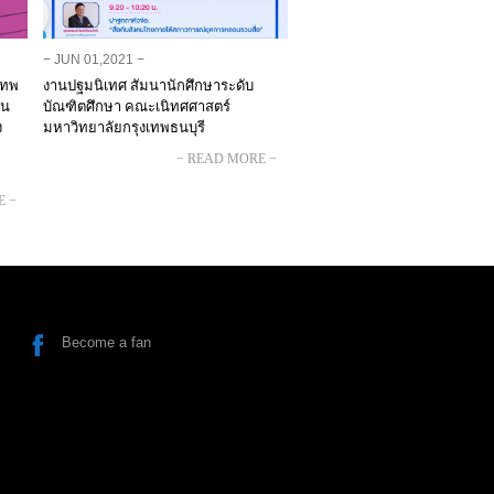
− JUN 01,2021 −
เทพ
งานปฐมนิเทศ สัมนานักศึกษาระดับ
ใน
บัณฑิตศึกษา คณะเนิทศศาสตร์
ง
มหาวิทยาลัยกรุงเทพธนบุรี
− READ MORE −
E −
Become a fan