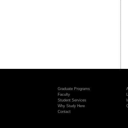
Graduate Programs
A
Faculty
Student Services
I
Why Study Here
Contact