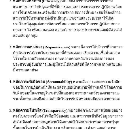
หลักประสิทธิภาพ (Efficiency)
หมายถึง การบริหารราชการตาม
แนวทางการ กำกับดูแลที่ดีที่มีการออกแบบกระบวนการปฏิบัติงาน โดย
การใช้เทคนิคและเครื่องมือการบริหาร จัดการที่เหมาะสมให้องค์การ
สามารถใช้ทรัพยากรทั้งด้านต้นทุน แรงงานและระยะเวลาให้เกิด
ประโยชน์สูงสุดต่อการพัฒนาขีดความสามารถในการปฏิบัติราชการ
ตามภารกิจ เพื่อตอบสนอง ความต้องการของประชาชนและผู้มีส่วนได้
ส่วนเสียทุกกลุ่ม
หลักการตอบสนอง (Responsiveness)
หมายถึง การให้บริการที่สามารถ
ดำเนินการได้ภายในระยะเวลาที่กำหนดและสร้างความเชื่อมั่นความ
ไว้วางใจ รวมถึงตอบสนอง ตามความคาดหวัง/ความต้องการของ
ประชาชนผู้รับบริการและผู้มีส่วนได้ส่วนเสียที่มีความหลาก หลายและ
มีความแตกต่าง
หลักภาระรับผิดชอบ (Accountability)
หมายถึง การแสดงความรับผิด
ชอบในการปฏิบัติหน้าที่และผลงานต่อเป้าหมายที่กำหนดไว้ โดยความ
รับผิดชอบนั้นควรอยู่ในระดับที่สนองต่อความคาดหวังของสาธารณะ
รวมทั้งการแสดงถึงความสำนึกในการรับผิดชอบต่อปัญหา สาธารณะ
หลักความโปร่งใส (Transparency)
หมายถึง กระบวนการเปิดเผยอย่าง
ตรงไปตรงมาชี้แจงได้เมื่อมีข้อสงสัย และสามารถเข้าถึงข้อมูลข่าวสาร
อันไม่ต้องห้ามตามกฎหมายได้อย่างเสรี โดยประชาชนสามารถรู้ทุก
ขั้นตอนในการดำเนินกิจกรรม หรือกระบวนการต่างๆ และสามารถ