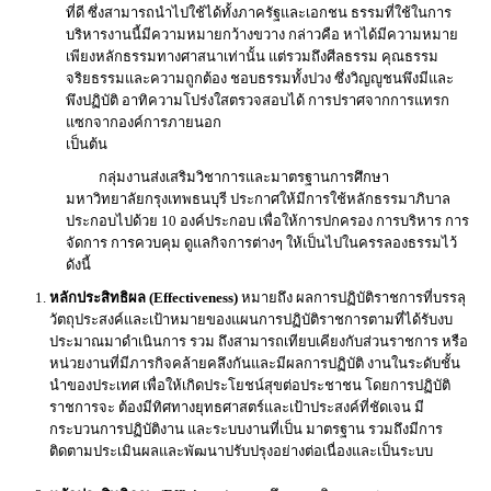
ที่ดี ซึ่งสามารถนําไปใช้ได้ทั้งภาครัฐและเอกชน ธรรมที่ใช้ในการ
บริหารงานนี้มีความหมายกว้างขวาง กล่าวคือ หาได้มีความหมาย
เพียงหลักธรรมทางศาสนาเท่านั้น แต่รวมถึงศีลธรรม คุณธรรม
จริยธรรมและความถูกต้อง ชอบธรรมทั้งปวง ซึ่งวิญญูชนพึงมีและ
พึงปฏิบัติ อาทิความโปร่งใสตรวจสอบได้ การปราศจากการแทรก
แซกจากองค์การภายนอก
เป็นต้น
กลุ่มงานส่งเสริมวิชาการและมาตรฐานการศึกษา
มหาวิทยาลัยกรุงเทพธนบุรี ประกาศให้มีการใช้หลักธรรมาภิบาล
ประกอบไปด้วย 10 องค์ประกอบ เพื่อให้การปกครอง การบริหาร การ
จัดการ การควบคุม ดูแลกิจการต่างๆ ให้เป็นไปในครรลองธรรมไว้
ดังนี้
หลักประสิทธิผล (Effectiveness)
หมายถึง ผลการปฏิบัติราชการที่บรรลุ
วัตถุประสงค์และเป้าหมายของแผนการปฏิบัติราชการตามที่ได้รับงบ
ประมาณมาดำเนินการ รวม ถึงสามารถเทียบเคียงกับส่วนราชการ หรือ
หน่วยงานที่มีภารกิจคล้ายคลึงกันและมีผลการปฏิบัติ งานในระดับชั้น
นำของประเทศ เพื่อให้เกิดประโยชน์สุขต่อประชาชน โดยการปฏิบัติ
ราชการจะ ต้องมีทิศทางยุทธศาสตร์และเป้าประสงค์ที่ชัดเจน มี
กระบวนการปฏิบัติงาน และระบบงานที่เป็น มาตรฐาน รวมถึงมีการ
ติดตามประเมินผลและพัฒนาปรับปรุงอย่างต่อเนื่องและเป็นระบบ