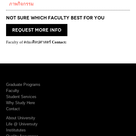
ภาพกิจกรรม
Not Sure which Faculty best for you
request more info
Faculty of คณะศิลปศาสตร์
Contact:
Graduate Programs
Faculty
Student Services
Why Study Here
Contact
About University
Life @ Universuty
Institututes