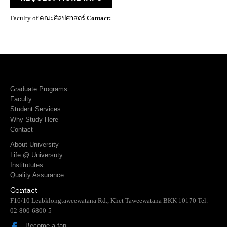
Faculty of คณะศิลปศาสตร์
Contact:
Graduate Programs
Faculty
Student Services
Why Study Here
Contact
About University
Life @ Universuty
Institututes
Quality Assurance
Contact
F16/10 Leabklongtaweewatana Rd., Khet Taweewatana BKK 10170 Tel.
02-800-6800-5
Become a fan