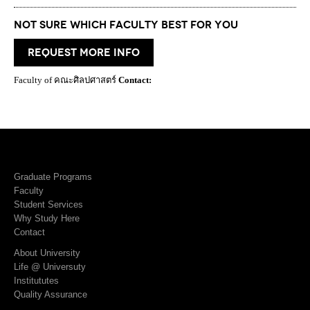
Not Sure which Faculty best for you
request more info
Faculty of คณะศิลปศาสตร์
Contact:
Graduate Programs
Faculty
Student Services
Why Study Here
Contact
About University
Life @ Universuty
Institututes
Quality Assurance