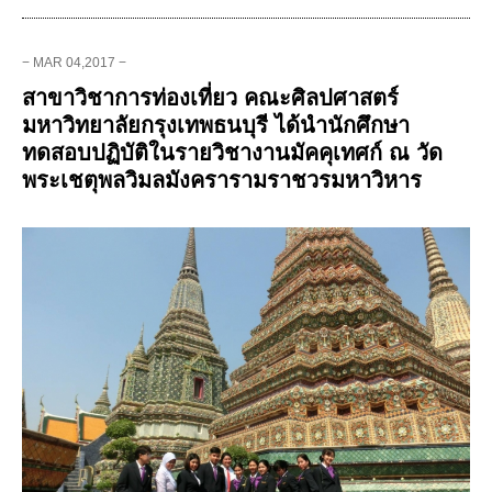
− MAR 04,2017 −
สาขาวิชาการท่องเที่ยว คณะศิลปศาสตร์
มหาวิทยาลัยกรุงเทพธนบุรี ได้นำนักศึกษา
ทดสอบปฏิบัติในรายวิชางานมัคคุเทศก์ ณ วัด
พระเชตุพลวิมลมังครารามราชวรมหาวิหาร