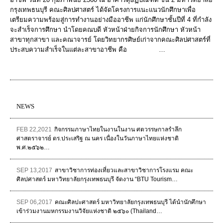
กรุงเทพธนบุรี คณะศิลปศาสตร์ ได้จัดโครงการแนะแนวนักศึกษาเพื่อ
เตรียมความพร้อมสู่การทำงานอย่างมืออาชีพ แก่นักศึกษาชั้นปีที่ 4 ที่กำลัง
จะสำเร็จการศึกษา นำโดยคณบดี หัวหน้าฝ่ายกิจการนักศึกษา หัวหน้า
สาขาทุกสาขา และคณาจารย์ โดยวิทยากรศิษย์เก่าจากคณะศิลปศาสตร์ที่
ประสบความสำเร็จในแต่ละสาขาอาชีพ คือ …
NEWS
FEB 22,2021
กิจกรรมภาษาไทยในงานในงาน ศตวรรษกาลรำลึก
ศาสตราจารย์ ดร.ประเสริฐ ณ นคร เนื่องในวันภาษาไทยแห่งชาติ
พ.ศ.๒๕๖๒…
SEP 13,2017
สาขาวิชาการท่องเที่ยวและสาขาวิชาการโรงแรม คณะ
ศิลปศาสตร์ มหาวิทยาลัยกรุงเทพธนบุรี จัดงาน “BTU Tourism…
SEP 06,2017
คณะศิลปะศาสตร์ มหาวิทยาลัยกรุงเทพธนบุรี ได้นำนักศึกษา
เข้าร่วมงานมหกรรมงานวิจัยแห่งชาติ ๒๕๖๐ (Thailand…