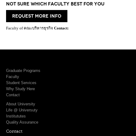
Not Sure which Faculty best for you
request more info
Faculty of คณะบริหารธุรกิจ
Contact:
Graduate Programs
Faculty
Student Services
Why Study Here
Contact
About University
Life @ Universuty
Institututes
Quality Assurance
Contact