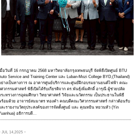
เมื่อวันที่ 16 กรกฎาคม 2568 มหาวิทยาลัยกรุงเทพธนบุรี จัดพิธีเปิดศูนย์ BTU
Auto Service and Training Center และ Luban-Mozi College BYD,(Thailand)
อย่างเป็นทางการ ณ อาคารศูนย์บริการและศูนย์ฝึกอบรมยานยนต์ไฟฟ้า คณะ
วิศวกรรมศาสตร์ พิธีเปิดได้รับเกียรติจาก ดร.พันธุ์เพิ่มศักดิ์ อารุณี ผู้ช่วยปลัด
กระทรวงการอุดมศึกษา วิทยาศาสตร์ วิจัยและนวัตกรรม เป็นประธานในพิธี
พร้อมด้วย อาจารย์สมมาตร ทองคำ คณบดีคณะวิศวกรรมศาสตร์ กล่าวต้อนรับ
และรายงานวัตถุประสงค์ของการจัดตั้งศูนย์ และ คุณหยิน หยวนหัว (Yin
Yuanhua) อธิการบดี…
− JUL 14,2025 −