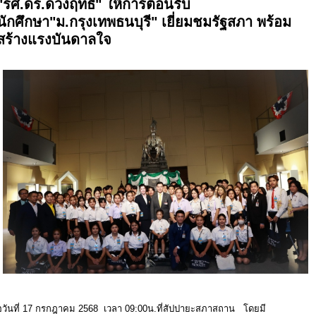
"รศ.ดร.ดวงฤทธิ์" ให้การต้อนรับ
นักศึกษา"ม.กรุงเทพธนบุรี" เยี่ยมชมรัฐสภา พร้อม
สร้างแรงบันดาลใจ
อวันที่ 17 กรกฎาคม 2568 เวลา 09:00น.ที่สัปปายะสภาสถาน โดยมี