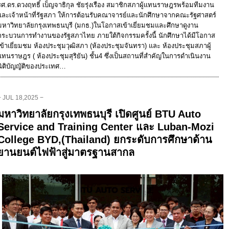
รศ.ดร.ดวงฤทธิ์ เบ็ญจาธิกุล ชัยรุ่งเรือง สมาชิกสภาผู้แทนราษฎรพร้อมทีมงาน
และเจ้าหน้าที่รัฐสภา ให้การต้อนรับคณาจารย์และนักศึกษาจากคณะรัฐศาสตร์
มหาวิทยาลัยกรุงเทพธนบุรี (มกธ.)ในโอกาสเข้าเยี่ยมชมและศึกษาดูงาน
กระบวนการทำงานของรัฐสภาไทย ภายใต้กิจกรรมครั้งนี้ นักศึกษาได้มีโอกาส
เข้าเยี่ยมชม ห้องประชุมวุฒิสภา (ห้องประชุมจันทรา) และ ห้องประชุมสภาผู้
แทนราษฎร ( ห้องประชุมสุริยัน) ชั้น4 ซึ่งเป็นสถานที่สำคัญในการดำเนินงาน
นิติบัญญัติของประเทศ…
− JUL 18,2025 −
มหาวิทยาลัยกรุงเทพธนบุรี เปิดศูนย์ BTU Auto
Service and Training Center และ Luban-Mozi
College BYD,(Thailand) ยกระดับการศึกษาด้าน
ยานยนต์ไฟฟ้าสู่มาตรฐานสากล