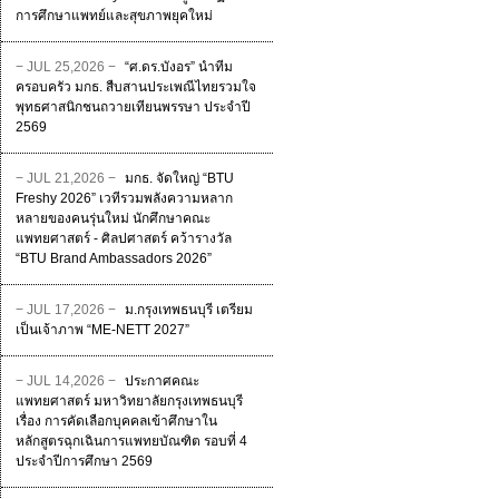
การศึกษาแพทย์และสุขภาพยุคใหม่
− JUL 25,2026 −
“ศ.ดร.บังอร” นำทีม
ครอบครัว มกธ. สืบสานประเพณีไทยรวมใจ
พุทธศาสนิกชนถวายเทียนพรรษา ประจำปี
2569
− JUL 21,2026 −
มกธ. จัดใหญ่ “BTU
Freshy 2026” เวทีรวมพลังความหลาก
หลายของคนรุ่นใหม่ นักศึกษาคณะ
แพทยศาสตร์ - ศิลปศาสตร์ คว้ารางวัล
“BTU Brand Ambassadors 2026”
− JUL 17,2026 −
ม.กรุงเทพธนบุรี เตรียม
เป็นเจ้าภาพ “ME-NETT 2027”
− JUL 14,2026 −
ประกาศคณะ
แพทยศาสตร์ มหาวิทยาลัยกรุงเทพธนบุรี
เรื่อง การคัดเลือกบุคคลเข้าศึกษาใน
หลักสูตรฉุกเฉินการแพทยบัณฑิต รอบที่ 4
ประจําปีการศึกษา 2569