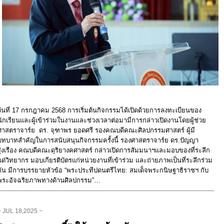
วันที่ 17 กรกฎาคม 2568 การเริ่มต้นกิจกรรมได้เปิดด้วยการลงทะเบียนของ
นักเรียนและผู้เข้าร่วมในงานและช่วงเวลาต่อมามีการกล่าวเปิดงานโดยผู้ช่วย
ศาสตราจาร์ย ดร. จุฑาพร ยอดศรี รองคณบดีคณะศิลปกรรมศาสตร์ ผู้มี
บทบาทสำคัญในการสนับสนุนกิจกรรมครั้งนี้ รองศาสตราจาร์ย ดร.ปัญญา
รุ่งเรือง คณบดีคณะดุริยางคศาสตร์ กล่าวเปิดการสัมมนาฯและมอบของที่ระลึก
แด่วิทยากร มอบเกียรติบัตรแก่หน่วยงานที่เข้าร่วม และถ่ายภาพเป็นที่ระลึกร่วม
กัน มีการบรรยายหัวข้อ “พระประทีปดนตรีไทย: สมเด็จพระกนิษฐาธิราชฯ กับ
พระอัจฉริยภาพทางด้านศิลปกรรม”…
− JUL 18,2025 −