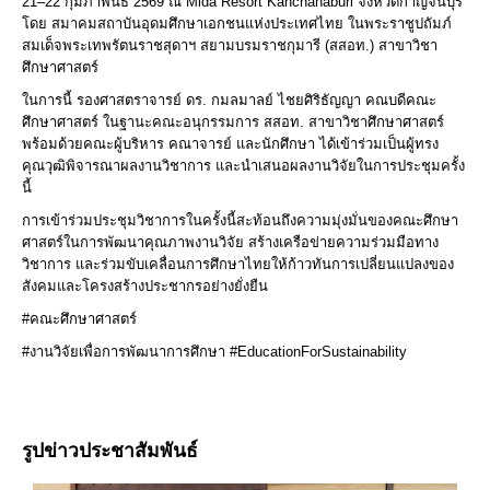
21–22 กุมภาพันธ์ 2569 ณ Mida Resort Kanchanaburi จังหวัดกาญจนบุรี
โดย สมาคมสถาบันอุดมศึกษาเอกชนแห่งประเทศไทย ในพระราชูปถัมภ์
สมเด็จพระเทพรัตนราชสุดาฯ สยามบรมราชกุมารี (สสอท.) สาขาวิชา
ศึกษาศาสตร์
ในการนี้ รองศาสตราจารย์ ดร. กมลมาลย์ ไชยศิริธัญญา คณบดีคณะ
ศึกษาศาสตร์ ในฐานะคณะอนุกรรมการ สสอท. สาขาวิชาศึกษาศาสตร์
พร้อมด้วยคณะผู้บริหาร คณาจารย์ และนักศึกษา ได้เข้าร่วมเป็นผู้ทรง
คุณวุฒิพิจารณาผลงานวิชาการ และนำเสนอผลงานวิจัยในการประชุมครั้ง
นี้
การเข้าร่วมประชุมวิชาการในครั้งนี้สะท้อนถึงความมุ่งมั่นของคณะศึกษา
ศาสตร์ในการพัฒนาคุณภาพงานวิจัย สร้างเครือข่ายความร่วมมือทาง
วิชาการ และร่วมขับเคลื่อนการศึกษาไทยให้ก้าวทันการเปลี่ยนแปลงของ
สังคมและโครงสร้างประชากรอย่างยั่งยืน
#คณะศึกษาศาสตร์
#งานวิจัยเพื่อการพัฒนาการศึกษา #EducationForSustainability
รูปข่าวประชาสัมพันธ์