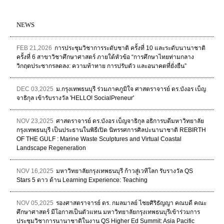
NEWS
FEB 21,2026
การประชุมวิชาการระดับชาติ ครั้งที่ 10 และระดับนานาชาติ
ครั้งที่ 6 สาขาวิชาศึกษาศาสตร์ ภายใต้หัวข้อ “การศึกษาไทยท่ามกลาง
วิกฤตประชากรลดลง: ความท้าทาย การปรับตัว และอนาคตที่ยั่งยืน”
DEC 03,2025
ม.กรุงเทพธนบุรี ร่วมภาคภูมิใจ ศาสตราจารย์ ดร.บังอร เบ็ญ
จาธิกุล เข้ารับรางวัล 'HELLO! SocialPreneur'
NOV 23,2025
ศาสตราจารย์ ดร.บังอร เบ็ญจาธิกุล อธิการบดีมหาวิทยาลัย
กรุงเทพธนบุรี เป็นประธานในพิธีเปิด นิทรรศการศิลปะนานาชาติ REBIRTH
OF THE GULF : Marine Waste Sculptures and Virtual Coastal
Landscape Regeneration
NOV 16,2025
มหาวิทยาลัยกรุงเทพธนบุรี ก้าวสู่เวทีโลก รับรางวัล QS
Stars 5 ดาว ด้าน Learning Experience: Teaching
NOV 05,2025
รองศาสตราจารย์ ดร. กมลมาลย์ ไชยศิริธัญญา คณบดี คณะ
ศึกษาศาสตร์ มีโอกาสเป็นตัวแทน มหาวิทยาลัยกรุงเทพธนบุรีเข้าร่วมการ
ประชุมวิชาการนานาชาติในงาน QS Higher Ed Summit: Asia Pacific