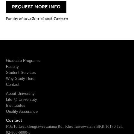
request more info
Faculty of คณะศึกษาศาสตร์
Contact:
Graduate Programs
Faculty
Student Services
Why Study Here
Contact
About University
Life @ Universuty
Institututes
Quality Assurance
Contact
F16/10 Leabklongtaweewatana Rd., Khet Taweewatana BKK 10170 Tel.
02-800-6800-5