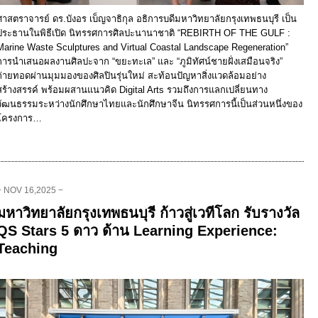
ศาสตราจารย์ ดร.บังอร เบ็ญจาธิกุล อธิการบดีมหาวิทยาลัยกรุงเทพธนบุรี เป็น
ประธานในพิธีเปิด นิทรรศการศิลปะนานาชาติ “REBIRTH OF THE GULF :
Marine Waste Sculptures and Virtual Coastal Landscape Regeneration”
การนำเสนอผลงานศิลปะจาก “ขยะทะเล” และ “ภูมิทัศน์ชายฝั่งเสมือนจริง”
ถ่ายทอดผ่านมุมมองของศิลปินรุ่นใหม่ สะท้อนปัญหาสิ่งแวดล้อมอย่าง
สร้างสรรค์ พร้อมผสานแนวคิด Digital Arts รวมถึงการแลกเปลี่ยนทาง
วัฒนธรรมระหว่างนักศึกษาไทยและนักศึกษาจีน นิทรรศการนี้เป็นส่วนหนึ่งของ
โครงการ…
− NOV 16,2025 −
มหาวิทยาลัยกรุงเทพธนบุรี ก้าวสู่เวทีโลก รับรางวัล
QS Stars 5 ดาว ด้าน Learning Experience:
Teaching