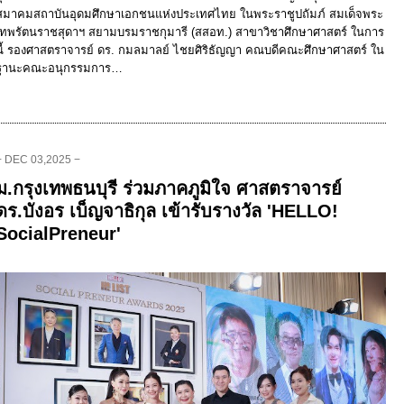
สมาคมสถาบันอุดมศึกษาเอกชนแห่งประเทศไทย ในพระราชูปถัมภ์ สมเด็จพระ
เทพรัตนราชสุดาฯ สยามบรมราชกุมารี (สสอท.) สาขาวิชาศึกษาศาสตร์ ในการ
นี้ รองศาสตราจารย์ ดร. กมลมาลย์ ไชยศิริธัญญา คณบดีคณะศึกษาศาสตร์ ใน
ฐานะคณะอนุกรรมการ…
− DEC 03,2025 −
ม.กรุงเทพธนบุรี ร่วมภาคภูมิใจ ศาสตราจารย์
ดร.บังอร เบ็ญจาธิกุล เข้ารับรางวัล 'HELLO!
SocialPreneur'