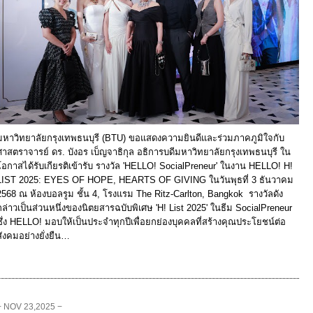
มหาวิทยาลัยกรุงเทพธนบุรี (BTU) ขอแสดงความยินดีและร่วมภาคภูมิใจกับ
ศาสตราจารย์ ดร. บังอร เบ็ญจาธิกุล อธิการบดีมหาวิทยาลัยกรุงเทพธนบุรี ใน
โอกาสได้รับเกียรติเข้ารับ รางวัล 'HELLO! SocialPreneur' ในงาน HELLO! H!
LIST 2025: EYES OF HOPE, HEARTS OF GIVING ในวันพุธที่ 3 ธันวาคม
2568 ณ ห้องบอลรูม ชั้น 4, โรงแรม The Ritz-Carlton, Bangkok รางวัลดัง
กล่าวเป็นส่วนหนึ่งของนิตยสารฉบับพิเศษ 'H! List 2025' ในธีม SocialPreneur
ซึ่ง HELLO! มอบให้เป็นประจำทุกปีเพื่อยกย่องบุคคลที่สร้างคุณประโยชน์ต่อ
สังคมอย่างยั่งยืน…
− NOV 23,2025 −