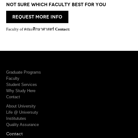
Not Sure which Faculty best for you
request more info
Faculty of คณะศึกษาศาสตร์
Contact:
Graduate Programs
Faculty
Student Services
Why Study Here
Contact
About University
Life @ Universuty
Institututes
Quality Assurance
Contact