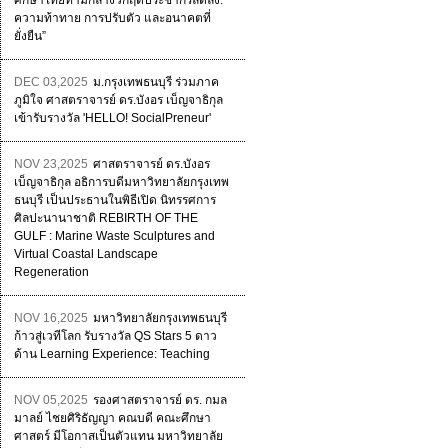
ศึกษาไทยท่ามกลางวิกฤตประชากรลดลง:
ความท้าทาย การปรับตัว และอนาคตที่
ยั่งยืน”
DEC 03,2025
ม.กรุงเทพธนบุรี ร่วมภาค
ภูมิใจ ศาสตราจารย์ ดร.บังอร เบ็ญจาธิกุล
เข้ารับรางวัล 'HELLO! SocialPreneur'
NOV 23,2025
ศาสตราจารย์ ดร.บังอร
เบ็ญจาธิกุล อธิการบดีมหาวิทยาลัยกรุงเทพ
ธนบุรี เป็นประธานในพิธีเปิด นิทรรศการ
ศิลปะนานาชาติ REBIRTH OF THE
GULF : Marine Waste Sculptures and
Virtual Coastal Landscape
Regeneration
NOV 16,2025
มหาวิทยาลัยกรุงเทพธนบุรี
ก้าวสู่เวทีโลก รับรางวัล QS Stars 5 ดาว
ด้าน Learning Experience: Teaching
NOV 05,2025
รองศาสตราจารย์ ดร. กมล
มาลย์ ไชยศิริธัญญา คณบดี คณะศึกษา
ศาสตร์ มีโอกาสเป็นตัวแทน มหาวิทยาลัย