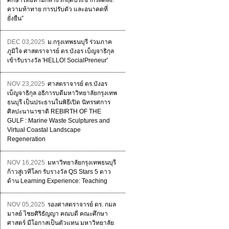
ศึกษาไทยท่ามกลางวิกฤตประชากรลดลง:
ความท้าทาย การปรับตัว และอนาคตที่
ยั่งยืน”
DEC 03,2025
ม.กรุงเทพธนบุรี ร่วมภาค
ภูมิใจ ศาสตราจารย์ ดร.บังอร เบ็ญจาธิกุล
เข้ารับรางวัล 'HELLO! SocialPreneur'
NOV 23,2025
ศาสตราจารย์ ดร.บังอร
เบ็ญจาธิกุล อธิการบดีมหาวิทยาลัยกรุงเทพ
ธนบุรี เป็นประธานในพิธีเปิด นิทรรศการ
ศิลปะนานาชาติ REBIRTH OF THE
GULF : Marine Waste Sculptures and
Virtual Coastal Landscape
Regeneration
NOV 16,2025
มหาวิทยาลัยกรุงเทพธนบุรี
ก้าวสู่เวทีโลก รับรางวัล QS Stars 5 ดาว
ด้าน Learning Experience: Teaching
NOV 05,2025
รองศาสตราจารย์ ดร. กมล
มาลย์ ไชยศิริธัญญา คณบดี คณะศึกษา
ศาสตร์ มีโอกาสเป็นตัวแทน มหาวิทยาลัย