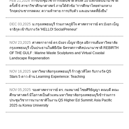
FEB 21,2026
การประชุมวิชาการระดับชาติ ครั้งที่ 10 และระดับนานาชาติ
ครั้งที่ 6 สาขาวิชาศึกษาศาสตร์ ภายใต้หัวข้อ “การศึกษาไทยท่ามกลาง
วิกฤตประชากรลดลง: ความท้าทาย การปรับตัว และอนาคตที่ยั่งยืน”
DEC 03,2025
ม.กรุงเทพธนบุรี ร่วมภาคภูมิใจ ศาสตราจารย์ ดร.บังอร เบ็ญ
จาธิกุล เข้ารับรางวัล 'HELLO! SocialPreneur'
NOV 23,2025
ศาสตราจารย์ ดร.บังอร เบ็ญจาธิกุล อธิการบดีมหาวิทยาลัย
กรุงเทพธนบุรี เป็นประธานในพิธีเปิด นิทรรศการศิลปะนานาชาติ REBIRTH
OF THE GULF : Marine Waste Sculptures and Virtual Coastal
Landscape Regeneration
NOV 16,2025
มหาวิทยาลัยกรุงเทพธนบุรี ก้าวสู่เวทีโลก รับรางวัล QS
Stars 5 ดาว ด้าน Learning Experience: Teaching
NOV 05,2025
รองศาสตราจารย์ ดร. กมลมาลย์ ไชยศิริธัญญา คณบดี คณะ
ศึกษาศาสตร์ มีโอกาสเป็นตัวแทน มหาวิทยาลัยกรุงเทพธนบุรีเข้าร่วมการ
ประชุมวิชาการนานาชาติในงาน QS Higher Ed Summit: Asia Pacific
2025 ณ Korea University