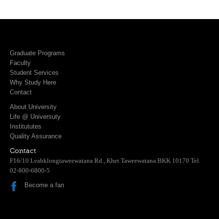
Graduate Programs
Faculty
Student Services
Why Study Here
Contact
About University
Life @ Universuty
Institututes
Quality Assurance
Contact
F16/10 Leabklongtaweewatana Rd., Khet Taweewatana BKK 10170 Tel.
02-800-6800-5
Become a fan