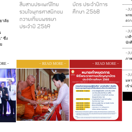
สืบสานประเพณีไทย
บัตร ประจำปีการ
ชู 
−JU
รวมใจพุทธศาสนิกชน
ศึกษา 2568
มกธ
ถวายเทียนพรรษา
ยาลัย
ถวา
ประจำปี 2569
−JU
น
เวท
 ซึ่ง
นัก
ัย
ราง
ง
−JU
ภาพ
ORE −
− READ MORE −
− READ MORE −
มภาค
าองค์
−JU
ะดับ
มหาว
รก้าว
เข้
ed
ที่ 
วถือ
จน์
าธิกุล
้ความ
วิจัย
ฒนา