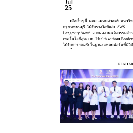
Jul
25
เมื่อเร็วๆ นี้ คณะแพทยศาสตร์ มหาวิท
กรุงเทพธนบุรี ได้รับรางวัลพิเศษ AWS
Longevity Award จากผลงานนวัตกรรมด้า
เทคโนโลยีสุขภาพ “Health without Borders”
ได้รับการยอมรับในฐานะแพลตฟอร์มที่มีวิส
ทัศน์ในการยกระดับระบบบริการสุขภาพขอ
ประเทศไทย รางวัลดังกล่าวสะท้อน
ศักยภาพด้านการวิจัยและนวัตกรรมของ
− READ M
มหาวิทยาลัยกรุงเทพธนบุรี และสร้างควา
ภูมิใจให้กับวงการอุดมศึกษาไทยที่มุ่งพัฒน
ความรู้ควบคู่เทคโนโลยีสมัยใหม่ เพื่อยกร
ระบบสาธารณสุขของประเทศและรองรับกา
เข้าสู่สังคมผู้สูงอายุระดับสุดยอด (Super-Ag
Society) ความสำเร็จจากรางวัลดังกล่า
เป็นความภาคภูมิใจอีกครั้ง และเป็นบทพิสู
วิสัยทัศน์ของ ศาสตราจารย์ ดร.บังอร เบ็ญจ
อธิการบดีมหาวิทยาลัยกรุงเทพธนบุรี ที่ให
สำคัญกับการส่งเสริมการเรียนการสอน การ
และการสร้างนวัตกรรมที่ตอบโจทย์การพั