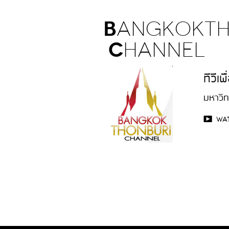
ประเทศจนทำให้มหาวิทยาลัยกรุงเทพธนบุรี
ขึ้นเป็นสถาบันอุดมศึกษาที่มีบทบาทโดดเด่
B
การพัฒนานวัตกรรมด้านสุขภาพและเทคโ
angkoktH
ทางการแพทย์ ในการนี้ ศาสตราจารย์
c
เกียรติคุณ นพ.สารเนตร์ ไวคกุล คณบดีค
hannEl
แพทยศาสตร์ มหาวิทยาลัยกรุงเทพธนบุรี ไ
มอบรางวัลอันทรงเกียรติดังกล่าวในฐานะผู
คณะผู้พัฒนาโครงการ ซึ่งสะท้อนถึงศักย
ทีวีเ
ของคณะแพทยศาสตร์ในการบูรณาการองค
ความรู้ด้านการแพทย์ เทคโนโลยีและนวั
มหาวิท
เพื่อสร้างประโยชน์ต่อระบบสุขภาพของปร
อย่างเป็นรูปธรรม รางวัลดังกล่าว สะท้อ
wa
เห็นถึงความมุ่งมั่นของคณะแพทยศาสตร์
มหาวิทยาลัยกรุงเทพธนบุรีในการผลิตบัณฑิ
วิจัย และบุคลากรทางการแพทย์ที่สามารถ
การองค์ความรู้ด้านการแพทย์เข้ากับเทคโ
และนวัตกรรม เพื่อร่วมขับเคลื่อนประเทศไท
การเป็นศูนย์กลางด้าน HealthTech และ
Longevity ของภูมิภาคในอนาคตอย่างยั่
นอกจากนี้ คณะแพทยศาสตร์ มหาวิทยาลั
กรุงเทพธนบุรี สร้างผลงานโดดเด่นบนเวที
นวัตกรรมระดับประเทศด้วยการคว้าอีกรางวั
รางวัล Finalist สาขา Cyber Tech จากผลง