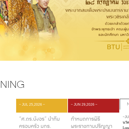
ENING
− JUL 25,2026 −
− JUN 29,2026 −
“ศ.ดร.บังอร” นำทีม
กำหนดการพิธี
−JU
นวั
ครอบครัว มกธ.
พระราชทานปริญญา
Long