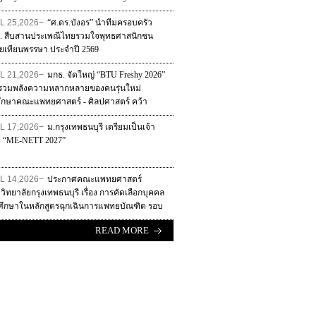
AI ปฏิวัติการศึกษาแพทย์และสุขภาพยุคใหม่
L 25,2026−
“ศ.ดร.บังอร” นำทีมครอบครัว
. สืบสานประเพณีไทยรวมใจพุทธศาสนิกชน
ยเทียนพรรษา ประจำปี 2569
L 21,2026−
มกธ. จัดใหญ่ “BTU Freshy 2026”
ีรวมพลังความหลากหลายของคนรุ่นใหม่
ศึกษาคณะแพทยศาสตร์ - ศิลปศาสตร์ คว้า
วัล “BTU Brand Ambassadors 2026”
L 17,2026−
ม.กรุงเทพธนบุรี เตรียมเป็นเจ้า
 “ME-NETT 2027”
L 14,2026−
ประกาศคณะแพทยศาสตร์
ิทยาลัยกรุงเทพธนบุรี เรื่อง การคัดเลือกบุคคล
าศึกษาในหลักสูตรฉุกเฉินการแพทยบัณฑิต รอบ
4 ประจําปีการศึกษา 2569
READ MORE