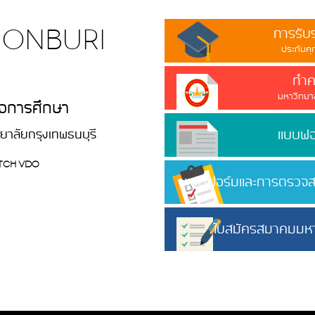
ก้าว
นใน
การรับ
นโลยี
onburi
ประกันค
ณะ
ด้รับ
ทำคว
้แทน
มหาวิทยาล
ภาพ
พื่อการศึกษา
์
ตกรรม
แบบฟอร
ยาลัยกรุงเทพธนบุรี
ะเทศ
นให้
tch VDO
แบบฟอร์มและการตรวจ
ต นัก
บูรณา
นโลยี
ใบสมัครสมาคมมหาว
ยสู่
งยืน
มหาวิทยาล
ย
ล คือ
าน