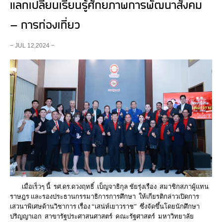
แลกเปลี่ยนเรียนรู้ศักยภาพการพัฒนาสังคม
– การท่องเที่ยว
− JUL 12,2024 −
เมื่อเร็วๆ นี้ รศ.ดร.ดวงฤทธิ์ เบ็ญจาธิกุล ชัยรุ่งเรือง สมาชิกสภาผู้แทน
ราษฎร และรองประธานกรรมาธิการการศึกษา ให้เกียรติกล่าวเปิดการ
เสวนาพิเศษด้านวิชาการ เรื่อง “เสน่ห์เยาวราช” ซึ่งจัดขึ้นโดยนักศึกษา
ปริญญาเอก สาขารัฐประศาสนศาสตร์ คณะรัฐศาสตร์ มหาวิทยาลัย