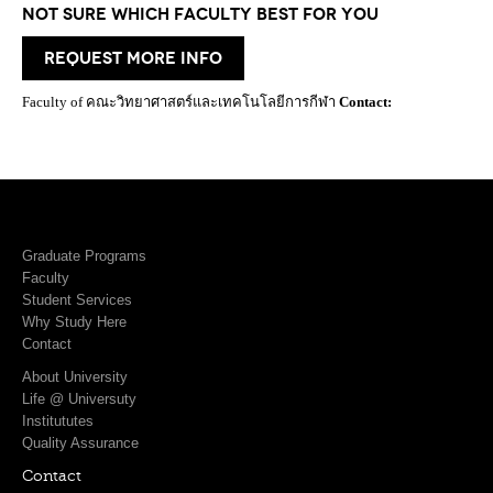
Not Sure which Faculty best for you
request more info
Faculty of คณะวิทยาศาสตร์และเทคโนโลยีการกีฬา
Contact:
Graduate Programs
Faculty
Student Services
Why Study Here
Contact
About University
Life @ Universuty
Institututes
Quality Assurance
Contact