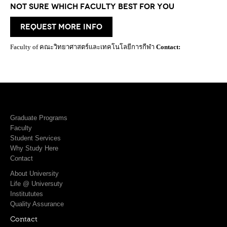
Not Sure which Faculty best for you
request more info
Faculty of คณะวิทยาศาสตร์และเทคโนโลยีการกีฬา
Contact:
Graduate Programs
Faculty
Student Services
Why Study Here
Contact
About University
Life @ Universuty
Institututes
Quality Assurance
Contact