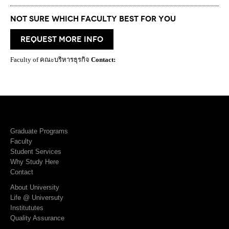
Not Sure which Faculty best for you
request more info
Faculty of คณะบริหารธุรกิจ
Contact:
Graduate Programs
Faculty
Student Services
Why Study Here
Contact
About University
Life @ Universuty
Institututes
Quality Assurance