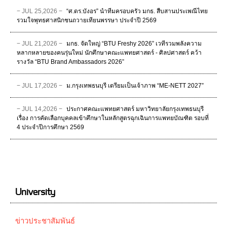
− JUL 25,2026 −
“ศ.ดร.บังอร” นำทีมครอบครัว มกธ. สืบสานประเพณีไทย
รวมใจพุทธศาสนิกชนถวายเทียนพรรษา ประจำปี 2569
− JUL 21,2026 −
มกธ. จัดใหญ่ “BTU Freshy 2026” เวทีรวมพลังความ
หลากหลายของคนรุ่นใหม่ นักศึกษาคณะแพทยศาสตร์ - ศิลปศาสตร์ คว้า
รางวัล “BTU Brand Ambassadors 2026”
− JUL 17,2026 −
ม.กรุงเทพธนบุรี เตรียมเป็นเจ้าภาพ “ME-NETT 2027”
− JUL 14,2026 −
ประกาศคณะแพทยศาสตร์ มหาวิทยาลัยกรุงเทพธนบุรี
เรื่อง การคัดเลือกบุคคลเข้าศึกษาในหลักสูตรฉุกเฉินการแพทยบัณฑิต รอบที่
4 ประจําปีการศึกษา 2569
University
ข่าวประชาสัมพันธ์