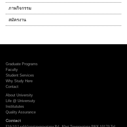
ภาพกิจกรรม
สมัครงาน
Graduate Programs
Faculty
Student Services
Why Study Here
Contact
About University
Life @ Universuty
Institututes
Quality Assurance
Contact
F16/10 Leabklongtaweewatana Rd., Khet Taweewatana BKK 10170 Tel.