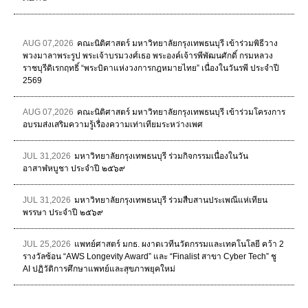
AUG 07,2026
คณะนิติศาสตร์ มหาวิทยาลัยกรุงเทพธนบุรี เข้าร่วมพิธีวาง
พวงมาลาพระรูป พระเจ้าบรมวงศ์เธอ พระองค์เจ้ารพีพัฒนศักดิ์ กรมหลวง
ราชบุรีดิเรกฤทธิ์ “พระบิดาแห่งวงการกฎหมายไทย” เนื่องในวันรพี ประจำปี
2569
AUG 07,2026
คณะนิติศาสตร์ มหาวิทยาลัยกรุงเทพธนบุรี เข้าร่วมโครงการ
อบรมส่งเสริมความรู้เรื่องความเท่าเทียมระหว่างเพศ
JUL 31,2026
มหาวิทยาลัยกรุงเทพธนบุรี ร่วมกิจกรรมเนื่องในวัน
อาสาฬหบูชา ประจำปี ๒๕๖๙
JUL 31,2026
มหาวิทยาลัยกรุงเทพธนบุรี ร่วมสืบสานประเพณีแห่เทียน
พรรษา ประจำปี ๒๕๖๙
JUL 25,2026
แพทย์ศาสตร์ มกธ. ผงาดเวทีนวัตกรรมและเทคโนโลยี คว้า 2
รางวัลซ้อน “AWS Longevity Award” และ “Finalist สาขา Cyber Tech” ชู
AI ปฏิวัติการศึกษาแพทย์และสุขภาพยุคใหม่