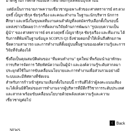
มาตรฐานการศึกษาของมหาวิทยาลัยกรุงเทพธนบุรีเท่านั้น
แต่ยังเป็นการฉายภาพความเชี่ยวชาญเฉพาะตัวของ ศาสตราจารย์ ดร.ดวง
ฤทธิ์ เบ็ญจาธิกุล ชัยรุ่งเรือง และคณะทำงาน ในฐานะนักบริหาร นักการ
ศึกษา และหนึ่งในขุนพลทีมงานคนสำคัญที่ลงสมัครรับเลือกตั้งในรอบนี้
แหล่งข่าวเปิดเผยว่า การที่ผลงานวิจัยด้านการพัฒนา "รูปแบบความเป็น
ผู้นำ" ของ ศาสตราจารย์ ดร.ดวงฤทธิ์ เบ็ญจาธิกุล ชัยรุ่งเรือง และทีมงาน ได้
รับการตีพิมพ์ในฐานข้อมูล SCOPUS Q3 ยิ่งช่วยตอกย้ำให้เห็นถึงศักยภาพ
ขีดความสามารถ และการทำงานที่ตั้งอยู่บนพื้นฐานขององค์ความรู้และการ
วิจัยที่จับต้องได้
ซึ่งถือเป็นคุณสมบัติเด่นของ “ทีมคนทำงาน” ยุคใหม่ ที่พร้อมนำเอาทักษะ
การบริหารจัดการ วิสัยทัศน์ความเป็นผู้นำ และองค์ความรู้ระดับสากลมา
ประยุกต์ใช้ในการขับเคลื่อนนโยบายและการทำงานเพื่อส่วนรวมอย่างมี
ระบบและมีทิศทางที่ชัดเจน
สำหรับการก้าวเข้าสู่สนามเลือกตั้งในรอบนี้ การันตีได้ว่าผู้ลงคะแนนเสียง
จะได้เห็นมิติใหม่ของการทำงานจากผู้บริหารที่มีดีกรีวิชาการระดับประเทศ
และสากล พร้อมขับเคลื่อนนโยบายด้วยพลังแห่งความรู้และความ
เชี่ยวชาญต่อไป
Back
NEWS