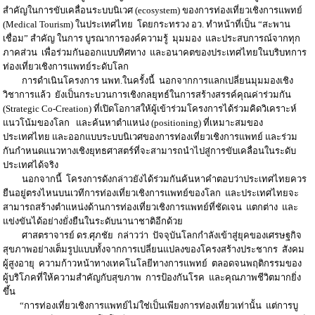
สำคัญในการขับเคลื่อนระบบนิเวศ (ecosystem) ของการท่องเที่ยวเชิงการแพทย์
(Medical Tourism) ในประเทศไทย โดยกระทรวง อว. ทำหน้าที่เป็น “สะพาน
เชื่อม” สำคัญ ในการ บูรณาการองค์ความรู้ มุมมอง และประสบการณ์จากทุก
ภาคส่วน เพื่อร่วมกันออกแบบทิศทาง และอนาคตของประเทศไทยในบริบทการ
ท่องเที่ยวเชิงการแพทย์ระดับโลก
การดำเนินโครงการ นพท.ในครั้งนี้ นอกจากการแลกเปลี่ยนมุมมองเชิง
วิชาการแล้ว ยังเป็นกระบวนการเชิงกลยุทธ์ในการสร้างสรรค์คุณค่าร่วมกัน
(Strategic Co-Creation) ที่เปิดโอกาสให้ผู้เข้าร่วมโครงการได้ร่วมคิดวิเคราะห์
แนวโน้มของโลก และค้นหาตำแหน่ง (positioning) ที่เหมาะสมของ
ประเทศไทย และออกแบบระบบนิเวศของการท่องเที่ยวเชิงการแพทย์ และร่วม
กันกำหนดแนวทางเชิงยุทธศาสตร์ที่จะสามารถนำไปสู่การขับเคลื่อนในระดับ
ประเทศได้จริง
นอกจากนี้ โครงการดังกล่าวยังได้ร่วมกันค้นหาคำตอบว่าประเทศไทยควร
ยืนอยู่ตรงไหนบนเวทีการท่องเที่ยวเชิงการแพทย์ของโลก และประเทศไทยจะ
สามารถสร้างตำแหน่งด้านการท่องเที่ยวเชิงการแพทย์ที่ชัดเจน แตกต่าง และ
แข่งขันได้อย่างยั่งยืนในระดับนานาชาติอีกด้วย
ศาสตราจารย์ ดร.ศุภชัย กล่าวว่า ปัจจุบันโลกกำลังเข้าสู่ยุคของเศรษฐกิจ
สุขภาพอย่างเต็มรูปแบบทั้งจากการเปลี่ยนแปลงของโครงสร้างประชากร สังคม
ผู้สูงอายุ ความก้าวหน้าทางเทคโนโลยีทางการแพทย์ ตลอดจนพฤติกรรมของ
ผู้บริโภคที่ให้ความสำคัญกับสุขภาพ การป้องกันโรค และคุณภาพชีวิตมากยิ่ง
ขึ้น
“การท่องเที่ยวเชิงการแพทย์ไม่ใช่เป็นเพียงการท่องเที่ยวเท่านั้น แต่การบู