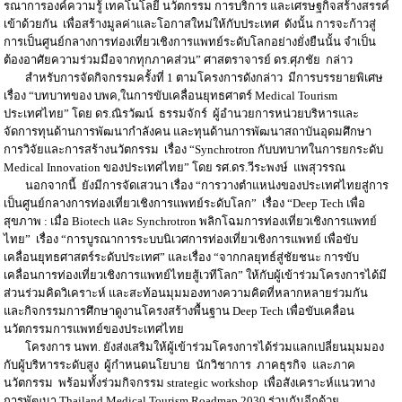
รณาการองค์ความรู้ เทคโนโลยี นวัตกรรม การบริการ และเศรษฐกิจสร้างสรรค์
เข้าด้วยกัน เพื่อสร้างมูลค่าและโอกาสใหม่ให้กับประเทศ ดังนั้น การจะก้าวสู่
การเป็นศูนย์กลางการท่องเที่ยวเชิงการแพทย์ระดับโลกอย่างยั่งยืนนั้น จำเป็น
ต้องอาศัยความร่วมมือจากทุกภาคส่วน” ศาสตราจารย์ ดร.ศุภชัย กล่าว
สำหรับการจัดกิจกรรมครั้งที่ 1 ตามโครงการดังกล่าว มีการบรรยายพิเศษ
เรื่อง “บทบาทของ บพค,ในการขับเคลื่อนยุทธศาตร์ Medical Tourism
ประเทศไทย” โดย ดร.ณิรวัฒน์ ธรรมจักร์ ผู้อำนวยการหน่วยบริหารและ
จัดการทุนด้านการพัฒนากำลังคน และทุนด้านการพัฒนาสถาบันอุดมศึกษา
การวิจัยและการสร้างนวัตกรรม เรื่อง “Synchrotron กับบทบาทในการยกระดับ
Medical Innovation ของประเทศไทย” โดย รศ.ดร.วีระพงษ์ แพสุวรรณ
นอกจากนี้ ยังมีการจัดเสวนา เรื่อง “การวางตำแหน่งของประเทศไทยสู่การ
เป็นศูนย์กลางการท่องเที่ยวเชิงการแพทย์ระดับโลก” เรื่อง “Deep Tech เพื่อ
สุขภาพ : เมื่อ Biotech และ Synchrotron พลิกโฉมการท่องเที่ยวเชิงการแพทย์
ไทย” เรื่อง “การบูรณาการระบบนิเวศการท่องเที่ยวเชิงการแพทย์ เพื่อขับ
เคลื่อนยุทธศาสตร์ระดับประเทศ” และเรื่อง “จากกลยุทธ์สู่ชัยชนะ การขับ
เคลื่อนการท่องเที่ยวเชิงการแพทย์ไทยสู้เวทีโลก” ให้กับผู้เข้าร่วมโครงการได้มี
ส่วนร่วมคิดวิเคราะห์ และสะท้อนมุมมองทางความคิดที่หลากหลายร่วมกัน
และกิจกรรมการศึกษาดูงานโครงสร้างพื้นฐาน Deep Tech เพื่อขับเคลื่อน
นวัตกรรมการแพทย์ของประเทศไทย
โครงการ นพท. ยังส่งเสริมให้ผู้เข้าร่วมโครงการได้ร่วมแลกเปลี่ยนมุมมอง
กับผู้บริหารระดับสูง ผู้กำหนดนโยบาย นักวิชาการ ภาคธุรกิจ และภาค
นวัตกรรม พร้อมทั้งร่วมกิจกรรม strategic workshop เพื่อสังเคราะห์แนวทาง
การพัฒนา Thailand Medical Tourism Roadmap 2030 ร่วมกันอีกด้วย