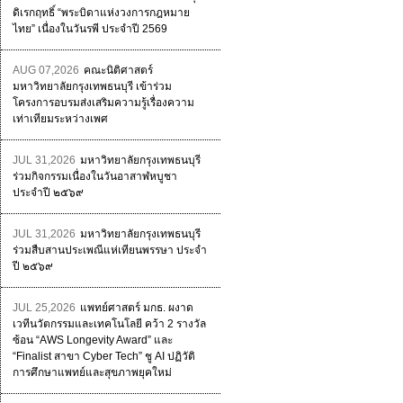
ดิเรกฤทธิ์ “พระบิดาแห่งวงการกฎหมาย
ไทย” เนื่องในวันรพี ประจำปี 2569
AUG 07,2026
คณะนิติศาสตร์
มหาวิทยาลัยกรุงเทพธนบุรี เข้าร่วม
โครงการอบรมส่งเสริมความรู้เรื่องความ
เท่าเทียมระหว่างเพศ
JUL 31,2026
มหาวิทยาลัยกรุงเทพธนบุรี
ร่วมกิจกรรมเนื่องในวันอาสาฬหบูชา
ประจำปี ๒๕๖๙
JUL 31,2026
มหาวิทยาลัยกรุงเทพธนบุรี
ร่วมสืบสานประเพณีแห่เทียนพรรษา ประจำ
ปี ๒๕๖๙
JUL 25,2026
แพทย์ศาสตร์ มกธ. ผงาด
เวทีนวัตกรรมและเทคโนโลยี คว้า 2 รางวัล
ซ้อน “AWS Longevity Award” และ
“Finalist สาขา Cyber Tech” ชู AI ปฏิวัติ
การศึกษาแพทย์และสุขภาพยุคใหม่