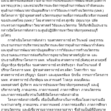
และนวัตกรรมเพื่อเพิ่มความสามารถการแข่งขันและการพัฒนาพื้นที่ (องค์การ
มหาชน) (สวพ.) และหน่วยบริหารและจัดการทุนด้านการพัฒนากำลังคนและ
ทุนด้านการพัฒนาสถาบันอุดมศึกษา การวิจัยและการสร้างนวัตกรรม (บพค.)
จัดโครงการ “ผู้นำยุทธศาสตร์ นวัตกรรมสุขภาพเพื่อการท่องเที่ยวเชิงการแพทย์
ของประเทศไทย (นพท.)” โดย ศาสตราจารย์ ดร.ศุภชัย ปทุมนากุล ปลัด
กระทรวงการอุดมศึกษา วิทยาศาสตร์ วิจัยและนวัตกรรม ให้เกียรติเป็นประธาน
กล่าวเปิดโครงการดังกล่าว ณ ศูนย์ปฏิบัติการมหาวิทยาลัยกรุงเทพธนบุรี
(อโศก)
การดำเนินโครงการดังกล่าว รองศาสตราจารย์ ดร.วีระพงษ์ แพสุวรรณ
ประธานกรรมการบริหารหน่วยบริหารและจัดการทุนด้านการพัฒนากำลังคน
และทุนด้านการพัฒนาสถาบันอุดมศึกษา การวิจัยและการสร้างนวัตกรรม
ประธานคณะกรรมการส่งเสริมกิจการอุทยานวิทยาศาสตร์ภูมิภาค และ
ประธานที่ปรึกษาโครงการ นพท. พร้อมด้วย ศาสตราจารย์ (พิเศษ) ดร.ดวงฤทธิ์
เบ็ญจาธิกุล ชัยรุ่งเรือง รองศาสตราจารย์ ดร.พัชรินรุจา จันทโรนานนท์ ที่
ปรึกษาโครงการ นพท. ผู้ช่วยศาสตราจารย์ ดร.ลลิตา โกศการิกา รอง
ศาสตราจารย์ ดร.ปริญญา น้อยสา และคุณพรพิมล ปักเข็ม กรรมการโครงการ
นพท. ศาสตราจารย์ เกียรติคุณ นพ.สารเนตร์ ไวคกุล คณบดีคณะ
แพทยศาสตร์ ผู้บริหาร คณาจารย์ของมหาวิทยาลัยกรุงเทพธนบุรี และผู้
บริหารภาครัฐ ภาคเอกชน ภาคการแพทย์ ภาคการศึกษา ภาคนวัตกรรม
และภาคการท่องเที่ยวร่วมในพิธีเปิดโครงการดังกล่าวด้วย
โครงการดังกล่าวจัดขึ้น เพื่อเป็นพื้นที่กลางในการเชื่อมโยงความร่วมมือ
ระหว่างภาครัฐ ภาคเอกชน ภาคการแพทย์ ภาคการท่องเที่ยว ภาคการศึกษา
ภาคนวัตกรรม และผู้เชี่ยวชาญจากหลากหลายสาขา ซึ่งล้วนเป็นผู้ที่มีบทบาท