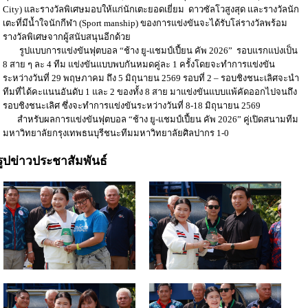
City) และรางวัลพิเศษมอบให้แก่นักเตะยอดเยี่ยม ดาวซัลโวสูงสุด และรางวัลนัก
เตะที่มีน้ำใจนักกีฬา (Sport manship) ของการแข่งขันจะได้รับโล่รางวัลพร้อม
รางวัลพิเศษจากผู้สนับสนุนอีกด้วย
รูปแบบการแข่งขันฟุตบอล “ช้าง ยู-แชมป์เปี้ยน คัพ 2026” รอบแรกแบ่งเป็น
8 สาย ๆ ละ 4 ทีม แข่งขันแบบพบกันหมดคู่ละ 1 ครั้งโดยจะทำการแข่งขัน
ระหว่างวันที่ 29 พฤษภาคม ถึง 5 มิถุนายน 2569 รอบที่ 2 – รอบชิงชนะเลิศจะนำ
ทีมที่ได้คะแนนอันดับ 1 และ 2 ของทั้ง 8 สาย มาแข่งขันแบบแพ้คัดออกไปจนถึง
รอบชิงชนะเลิศ ซึ่งจะทำการแข่งขันระหว่างวันที่ 8-18 มิถุนายน 2569
สำหรับผลการแข่งขันฟุตบอล “ช้าง ยู-แชมป์เปี้ยน คัพ 2026” คู่เปิดสนามทีม
มหาวิทยาลัยกรุงเทพธนบุรีชนะทีมมหาวิทยาลัยศิลปากร 1-0
รูปข่าวประชาสัมพันธ์