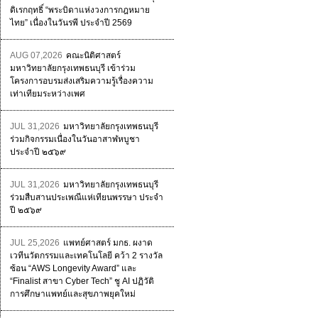
ดิเรกฤทธิ์ “พระบิดาแห่งวงการกฎหมาย
ไทย” เนื่องในวันรพี ประจำปี 2569
AUG 07,2026
คณะนิติศาสตร์
มหาวิทยาลัยกรุงเทพธนบุรี เข้าร่วม
โครงการอบรมส่งเสริมความรู้เรื่องความ
เท่าเทียมระหว่างเพศ
JUL 31,2026
มหาวิทยาลัยกรุงเทพธนบุรี
ร่วมกิจกรรมเนื่องในวันอาสาฬหบูชา
ประจำปี ๒๕๖๙
JUL 31,2026
มหาวิทยาลัยกรุงเทพธนบุรี
ร่วมสืบสานประเพณีแห่เทียนพรรษา ประจำ
ปี ๒๕๖๙
JUL 25,2026
แพทย์ศาสตร์ มกธ. ผงาด
เวทีนวัตกรรมและเทคโนโลยี คว้า 2 รางวัล
ซ้อน “AWS Longevity Award” และ
“Finalist สาขา Cyber Tech” ชู AI ปฏิวัติ
การศึกษาแพทย์และสุขภาพยุคใหม่