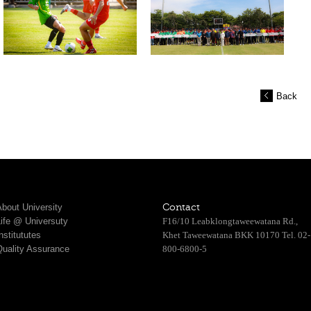
Back
bout University
Contact
Life @ Universuty
F16/10 Leabklongtaweewatana Rd.,
nstitututes
Khet Taweewatana BKK 10170 Tel. 02-
Quality Assurance
800-6800-5