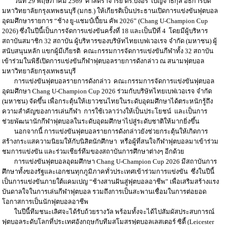
วันที่ 29 พฤษภาคม 2569 ศาสตราจารย์ ดร.บังอร เบ็ญจาธิกุล อธิการบดี
มหาวิทยาลัยกรุงเทพธนบุรี (มกธ.) ให้เกียรติเป็นประธานเปิดการแข่งขันฟุตบอล
อุดมศึกษารายการ “ช้าง ยู-แชมป์เปี้ยน คัพ 2026” (Chang U-Champion Cup
2026) ซึ่งในปีนี้เป็นการจัดการแข่งขันครั้งที่ 18 และเป็นปีที่ 4 โดยมีผู้บริหาร
สถาบันสมาชิก 32 สถาบัน ผู้บริหารของบริษัทไทยเบฟเวอเรจ จำกัด (มหาชน) ผู้
สนับสนุนหลัก แขกผู้มีเกียรติ คณะกรรมการจัดการแข่งขันกีฬาทั้ง 32 สถาบัน
เข้าร่วมในพิธีเปิดการแข่งขันกีฬาฟุตบอลรายการดังกล่าว ณ สนามฟุตบอล
มหาวิทยาลัยกรุงเทพธนบุรี
การแข่งขันฟุตบอลรายการดังกล่าว คณะกรรมการจัดการแข่งขันฟุตบอล
อุดมศึกษา Chang U-Champion Cup 2026 ร่วมกับบริษัทไทยเบฟเวอเรจ จำกัด
(มหาชน) จัดขึ้น เพื่อกระตุ้นให้เยาวชนไทยในระดับอุดมศึกษาได้ตระหนักรู้ถึง
ความสำคัญของการเล่นกีฬา การใช้เวลาว่างให้เป็นประโยชน์ และเป็นการ
ช่วยพัฒนานักกีฬาฟุตบอลในระดับอุดมศึกษาไปสู่ระดับชาติให้มากยิ่งขึ้น
นอกจากนี้ การแข่งขันฟุตบอลรายการดังกล่าวยังช่วยกระตุ้นให้เกิดการ
สร้างกระแสความนิยมให้กับนิสิตนักศึกษา หรือผู้ที่สนใจกีฬาฟุตบอลมาเข้าร่วม
ชมการแข่งขัน และร่วมเชียร์ทีมของสถาบันการศึกษาต่างๆ อีกด้วย
การแข่งขันฟุตบอลอุดมศึกษา Chang U-Champion Cup 2026 มีสถาบันการ
ศึกษาทั้งของรัฐและเอกชนทุกภูมิภาคทั่วประเทศเข้าร่วมการแข่งขัน ซึ่งในปีนี้
เป็นการแข่งขันภายใต้แคมเปญ “ช้างสานฝันสู่ฟุตบอลอาชีพ” เพื่อเสริมสร้างแรง
บันดาลใจในการเล่นกีฬาฟุตบอล รวมถึงการเป็นสะพานเชื่อมในการต่อยอด
โอกาสการเป็นนักฟุตบอลอาชีพ
ในปีนี้ทีมชนะเลิศจะได้รับถ้วยรางวัล พร้อมทั้งจะได้ไปสัมผัสประสบการณ์
ฟุตบอลระดับโลกที่ประเทศอังกฤษกับทีมสโมสรฟุตบอลเลสเตอร์ ซิตี้ (Leicester