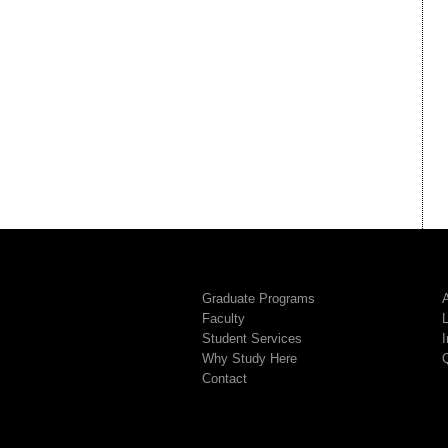
Graduate Programs
A
Faculty
Student Services
I
Why Study Here
Contact