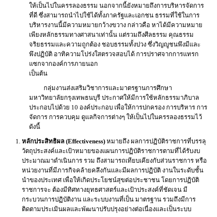
ให้เป็นไปในครรลองธรรม นอกจากนี้ยังหมายถึงการบริหารจัดการ
ที่ดี ซึ่งสามารถนําไปใช้ได้ทั้งภาครัฐและเอกชน ธรรมที่ใช้ในการ
บริหารงานนี้มีความหมายกว้างขวาง กล่าวคือ หาได้มีความหมาย
เพียงหลักธรรมทางศาสนาเท่านั้น แต่รวมถึงศีลธรรม คุณธรรม
จริยธรรมและความถูกต้อง ชอบธรรมทั้งปวง ซึ่งวิญญูชนพึงมีและ
พึงปฏิบัติ อาทิความโปร่งใสตรวจสอบได้ การปราศจากการแทรก
แซกจากองค์การภายนอก
เป็นต้น
กลุ่มงานส่งเสริมวิชาการและมาตรฐานการศึกษา
มหาวิทยาลัยกรุงเทพธนบุรี ประกาศให้มีการใช้หลักธรรมาภิบาล
ประกอบไปด้วย 10 องค์ประกอบ เพื่อให้การปกครอง การบริหาร การ
จัดการ การควบคุม ดูแลกิจการต่างๆ ให้เป็นไปในครรลองธรรมไว้
ดังนี้
หลักประสิทธิผล (Effectiveness)
หมายถึง ผลการปฏิบัติราชการที่บรรลุ
วัตถุประสงค์และเป้าหมายของแผนการปฏิบัติราชการตามที่ได้รับงบ
ประมาณมาดำเนินการ รวม ถึงสามารถเทียบเคียงกับส่วนราชการ หรือ
หน่วยงานที่มีภารกิจคล้ายคลึงกันและมีผลการปฏิบัติ งานในระดับชั้น
นำของประเทศ เพื่อให้เกิดประโยชน์สุขต่อประชาชน โดยการปฏิบัติ
ราชการจะ ต้องมีทิศทางยุทธศาสตร์และเป้าประสงค์ที่ชัดเจน มี
กระบวนการปฏิบัติงาน และระบบงานที่เป็น มาตรฐาน รวมถึงมีการ
ติดตามประเมินผลและพัฒนาปรับปรุงอย่างต่อเนื่องและเป็นระบบ