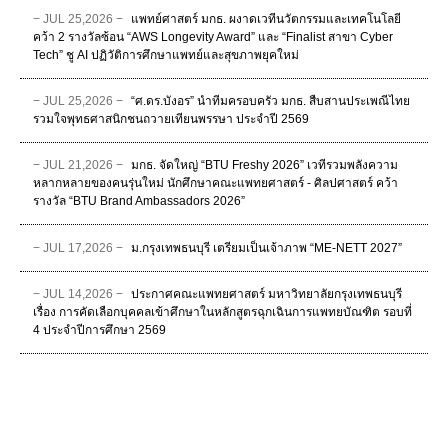
− JUL 25,2026 −
แพทย์ศาสตร์ มกธ. ผงาดเวทีนวัตกรรมและเทคโนโลยี
คว้า 2 รางวัลซ้อน “AWS Longevity Award” และ “Finalist สาขา Cyber
Tech” ชู AI ปฏิวัติการศึกษาแพทย์และสุขภาพยุคใหม่
− JUL 25,2026 −
“ศ.ดร.บังอร” นำทีมครอบครัว มกธ. สืบสานประเพณีไทย
รวมใจพุทธศาสนิกชนถวายเทียนพรรษา ประจำปี 2569
− JUL 21,2026 −
มกธ. จัดใหญ่ “BTU Freshy 2026” เวทีรวมพลังความ
หลากหลายของคนรุ่นใหม่ นักศึกษาคณะแพทยศาสตร์ - ศิลปศาสตร์ คว้า
รางวัล “BTU Brand Ambassadors 2026”
− JUL 17,2026 −
ม.กรุงเทพธนบุรี เตรียมเป็นเจ้าภาพ “ME-NETT 2027”
− JUL 14,2026 −
ประกาศคณะแพทยศาสตร์ มหาวิทยาลัยกรุงเทพธนบุรี
เรื่อง การคัดเลือกบุคคลเข้าศึกษาในหลักสูตรฉุกเฉินการแพทยบัณฑิต รอบที่
4 ประจําปีการศึกษา 2569