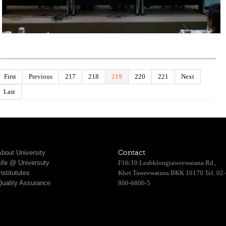
First
Previous
217
218
219
220
221
Next
Last
bout University
Contact
Life @ Universuty
F16/10 Leabklongtaweewatana Rd.,
nstitututes
Khet Taweewatana BKK 10170 Tel. 02-
Quality Assurance
800-6800-5