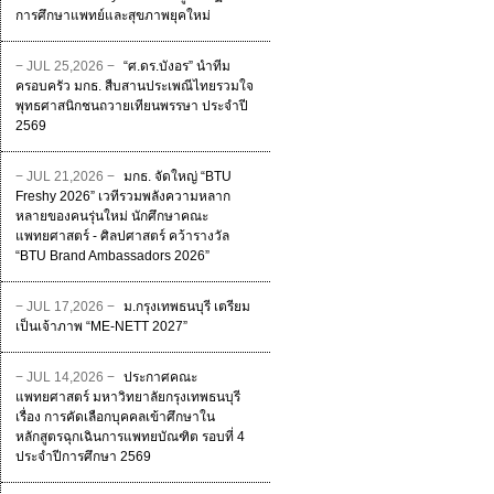
การศึกษาแพทย์และสุขภาพยุคใหม่
− JUL 25,2026 −
“ศ.ดร.บังอร” นำทีม
ครอบครัว มกธ. สืบสานประเพณีไทยรวมใจ
พุทธศาสนิกชนถวายเทียนพรรษา ประจำปี
2569
− JUL 21,2026 −
มกธ. จัดใหญ่ “BTU
Freshy 2026” เวทีรวมพลังความหลาก
หลายของคนรุ่นใหม่ นักศึกษาคณะ
แพทยศาสตร์ - ศิลปศาสตร์ คว้ารางวัล
“BTU Brand Ambassadors 2026”
− JUL 17,2026 −
ม.กรุงเทพธนบุรี เตรียม
เป็นเจ้าภาพ “ME-NETT 2027”
− JUL 14,2026 −
ประกาศคณะ
แพทยศาสตร์ มหาวิทยาลัยกรุงเทพธนบุรี
เรื่อง การคัดเลือกบุคคลเข้าศึกษาใน
หลักสูตรฉุกเฉินการแพทยบัณฑิต รอบที่ 4
ประจําปีการศึกษา 2569