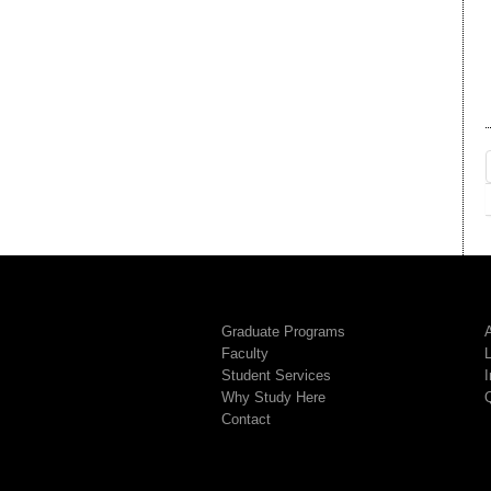
Graduate Programs
A
Faculty
Student Services
I
Why Study Here
Contact