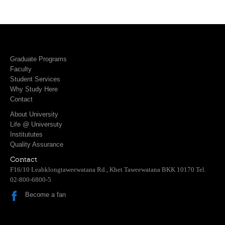
Graduate Programs
Faculty
Student Services
Why Study Here
Contact
About University
Life @ Universuty
Institututes
Quality Assurance
Contact
F16/10 Leabklongtaweewatana Rd., Khet Taweewatana BKK 10170 Tel.
02-800-6800-5
Become a fan