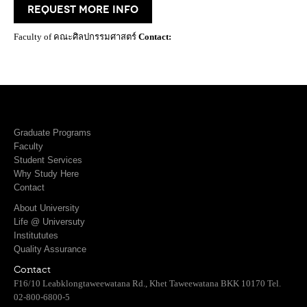
request more info
Faculty of คณะศิลปกรรมศาสตร์
Contact:
Graduate Programs
Faculty
Student Services
Why Study Here
Contact
About University
Life @ Universuty
Institututes
Quality Assurance
Contact
F16/10 Leabklongtaweewatana Rd., Khet Taweewatana BKK 10170 Tel.
02-800-6800-5