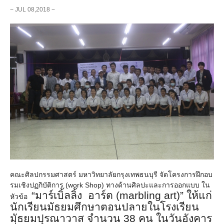
− JUL 08,2018 −
คณะศิลปกรรมศาสตร์ มหาวิทยาลัยกรุงเทพธนบุรี จัดโครงการฝึกอบ
รมเชิงปฏกิบัติ
การ (work Shop) ทางด้านศิลปะและการออกแบบ ใน
“
มาร์เบิ้ลลิ้ง อาร์ต (
marbling art)” ให้แก่
หัวข้อ
นักเรียนมัธยมศึ
กษาตอนปลายในโรงเรียน
มัธยมปุ
รณาวาส จำนวน 38 คน ในวันอังคาร