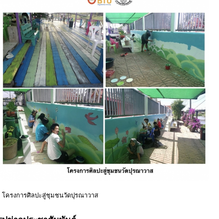
โครงการศิลปะสู่ชุมชนวัดปุรณาวาส