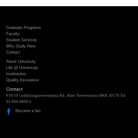
Graduate Programs
Faculty
Student Services
Why Study Here
Contact
About University
Life @ Universuty
Institututes
Quality Assurance
Contact
F16/10 Leabklongtaweewatana Rd., Khet Taweewatana BKK 10170 Tel.
02-800-6800-5
Become a fan