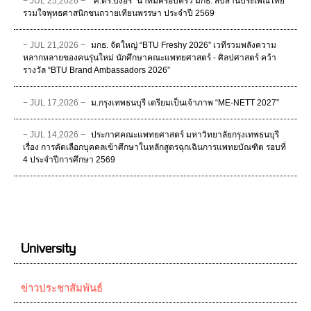
− JUL 25,2026 −
“ศ.ดร.บังอร” นำทีมครอบครัว มกธ. สืบสานประเพณีไทย
รวมใจพุทธศาสนิกชนถวายเทียนพรรษา ประจำปี 2569
− JUL 21,2026 −
มกธ. จัดใหญ่ “BTU Freshy 2026” เวทีรวมพลังความ
หลากหลายของคนรุ่นใหม่ นักศึกษาคณะแพทยศาสตร์ - ศิลปศาสตร์ คว้า
รางวัล “BTU Brand Ambassadors 2026”
− JUL 17,2026 −
ม.กรุงเทพธนบุรี เตรียมเป็นเจ้าภาพ “ME-NETT 2027”
− JUL 14,2026 −
ประกาศคณะแพทยศาสตร์ มหาวิทยาลัยกรุงเทพธนบุรี
เรื่อง การคัดเลือกบุคคลเข้าศึกษาในหลักสูตรฉุกเฉินการแพทยบัณฑิต รอบที่
4 ประจําปีการศึกษา 2569
University
ข่าวประชาสัมพันธ์