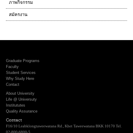
ภาพกิจกรรม
สมัครงาน
Graduate Programs
Faculty
Student Services
Why Study Here
Contact
About University
Life @ Universuty
Institututes
Quality Assurance
Contact
F16/10 Leabklongtaweewatana Rd., Khet Taweewatana BKK 10170 Tel.
02-800-6800-5