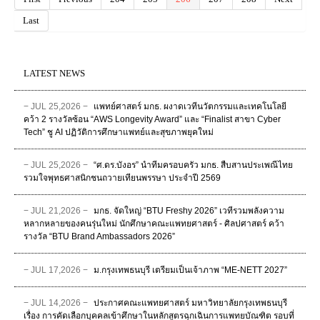
Last
LATEST NEWS
− JUL 25,2026 −
แพทย์ศาสตร์ มกธ. ผงาดเวทีนวัตกรรมและเทคโนโลยี
คว้า 2 รางวัลซ้อน “AWS Longevity Award” และ “Finalist สาขา Cyber
Tech” ชู AI ปฏิวัติการศึกษาแพทย์และสุขภาพยุคใหม่
− JUL 25,2026 −
“ศ.ดร.บังอร” นำทีมครอบครัว มกธ. สืบสานประเพณีไทย
รวมใจพุทธศาสนิกชนถวายเทียนพรรษา ประจำปี 2569
− JUL 21,2026 −
มกธ. จัดใหญ่ “BTU Freshy 2026” เวทีรวมพลังความ
หลากหลายของคนรุ่นใหม่ นักศึกษาคณะแพทยศาสตร์ - ศิลปศาสตร์ คว้า
รางวัล “BTU Brand Ambassadors 2026”
− JUL 17,2026 −
ม.กรุงเทพธนบุรี เตรียมเป็นเจ้าภาพ “ME-NETT 2027”
− JUL 14,2026 −
ประกาศคณะแพทยศาสตร์ มหาวิทยาลัยกรุงเทพธนบุรี
เรื่อง การคัดเลือกบุคคลเข้าศึกษาในหลักสูตรฉุกเฉินการแพทยบัณฑิต รอบที่