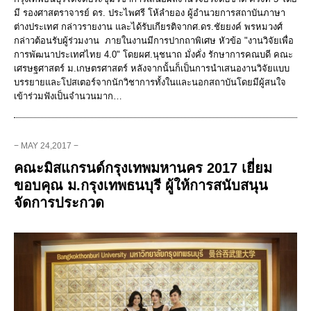
มี รองศาสตราจารย์ ดร. ประไพศรี โห้ลำยอง ผู้อำนวยการสถาบันภาษา
ต่างประเทศ กล่าวรายงาน และได้รับเกียรติจากศ.ดร.ชัยยงค์ พรหมวงศ์
กล่าวต้อนรับผู้ร่วมงาน ภายในงานมีการปากถาพิเศษ หัวข้อ "งานวิจัยเพื่อ
การพัฒนาประเทศไทย 4.0" โดยผศ.นุชนาถ มั่งคั่ง รักษาการคณบดี คณะ
เศรษฐศาสตร์ ม.เกษตรศาสตร์ หลังจากนั้นก็เป็นการนำเสนองานวิจัยแบบ
บรรยายและโปสเตอร์จากนักวิชาการทั้งในและนอกสถาบันโดยมีผู้สนใจ
เข้าร่วมฟังเป็นจำนวนมาก…
− MAY 24,2017 −
คณะมิสแกรนด์กรุงเทพมหานคร 2017 เยี่ยม
ขอบคุณ ม.กรุงเทพธนบุรี ผู้ให้การสนับสนุน
จัดการประกวด