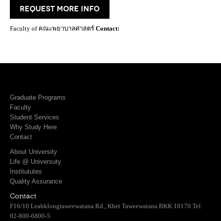
request more info
Faculty of คณะพยาบาลศาสตร์
Contact:
Graduate Programs
Faculty
Student Services
Why Study Here
Contact
About University
Life @ Universuty
Institututes
Quality Assurance
Contact
F16/10 Leabklongtaweewatana Rd., Khet Taweewatana BKK 10170 Tel.
02-800-6800-5