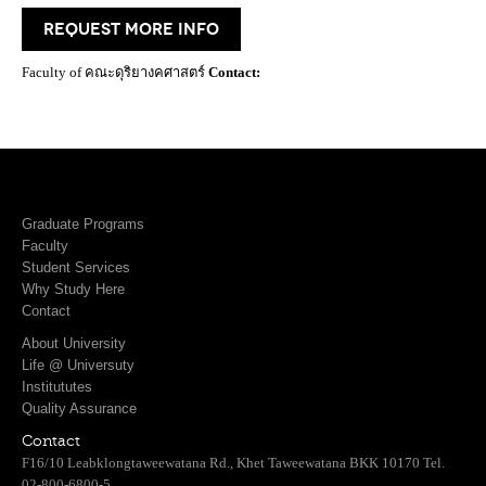
request more info
Faculty of คณะดุริยางคศาสตร์
Contact:
Graduate Programs
Faculty
Student Services
Why Study Here
Contact
About University
Life @ Universuty
Institututes
Quality Assurance
Contact
F16/10 Leabklongtaweewatana Rd., Khet Taweewatana BKK 10170 Tel.
02-800-6800-5