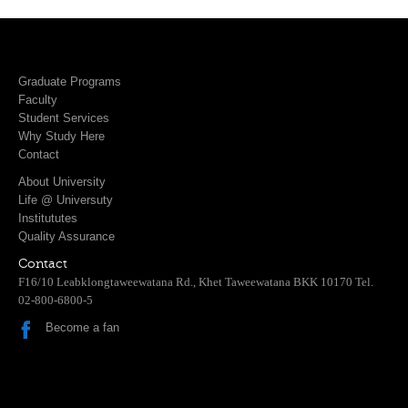
Graduate Programs
Faculty
Student Services
Why Study Here
Contact
About University
Life @ Universuty
Institututes
Quality Assurance
Contact
F16/10 Leabklongtaweewatana Rd., Khet Taweewatana BKK 10170 Tel.
02-800-6800-5
Become a fan