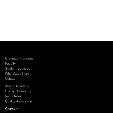
Graduate Programs
Faculty
Student Services
Why Study Here
Contact
About University
Life @ Universuty
Institututes
Quality Assurance
Contact