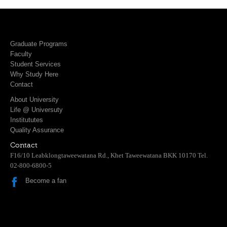
Graduate Programs
Faculty
Student Services
Why Study Here
Contact
About University
Life @ Universuty
Institututes
Quality Assurance
Contact
F16/10 Leabklongtaweewatana Rd., Khet Taweewatana BKK 10170 Tel.
02-800-6800-5
Become a fan