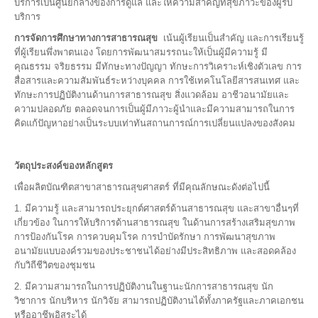
บริการเป็นศูนย์กลางของการดูแล และให้ความสำคัญที่สุขภาวะของผู้รับ
บริการ
การจัดการศึกษาทางการสาธารณสุข
เน้นผู้เรียนเป็นสำคัญ และการเรียนรู้
ที่ผู้เรียนพึ่งพาตนเอง โดยการพัฒนาสมรรถนะให้เป็นผู้มีความรู้ มี
คุณธรรม จริยธรรม มีทักษะทางปัญญา ทักษะการวิเคราะห์เชิงตัวเลข การ
สื่อสารและความสัมพันธ์ระหว่างบุคคล การใช้เทคโนโลยีสารสนเทศ และ
ทักษะการปฏิบัติงานด้านการสาธารณสุข สิ่งแวดล้อม อาชีวอนามัยและ
ความปลอดภัย ตลอดจนการเป็นผู้มีภาวะผู้นำและมีความสามารถในการ
คิดแก้ปัญหาอย่างเป็นระบบเท่าทันสถานการณ์การเปลี่ยนแปลงของสังคม
วัตถุประสงค์ของหลักสูตร
เพื่อผลิตบัณฑิตสาขาสาธารณสุขศาสตร์ ที่มีคุณลักษณะดังต่อไปนี้
1. มีความรู้ และสามารถประยุกต์ศาสตร์ด้านสาธารณสุข และสาขาอื่นๆที่
เกี่ยวข้อง ในการให้บริการด้านสาธารณสุข ในด้านการสร้างเสริมสุขภาพ
การป้องกันโรค การควบคุมโรค การบำบัดรักษา การพัฒนาสุขภาพ
อนามัยแบบองค์รวมของประชาชนได้อย่างมีประสิทธิภาพ และสอดคล้อง
กับวิถีชีวิตของชุมชน
2. มีความสามารถในการปฏิบัติงานในฐานะนักการสาธารณสุข นัก
วิชาการ นักบริหาร นักวิจัย สามารถปฏิบัติงานได้ทั้งภาครัฐและภาคเอกชน
หรืออาชีพอิสระได้