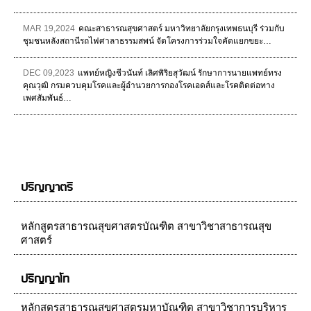
MAR 19,2024
คณะสาธารณสุขศาสตร์ มหาวิทยาลัยกรุงเทพธนบุรี ร่วมกับ
ชุมชนหลังสถานีรถไฟศาลาธรรมสพน์ จัดโครงการร่วมใจคัดแยกขยะ…
DEC 09,2023
แพทย์หญิงชีวนันท์ เลิศพิริยสุวัฒน์ รักษาการนายแพทย์ทรง
คุณวุฒิ กรมควบคุมโรคและผู้อำนวยการกองโรคเอดส์และโรคติดต่อทาง
เพศสัมพันธ์…
ปริญญาตรี
หลักสูตรสาธารณสุขศาสตรบัณฑิต สาขาวิชาสาธารณสุข
ศาสตร์
ปริญญาโท
หลักสูตรสาธารณสุขศาสตรมหาบัณฑิต สาขาวิชาการบริหาร