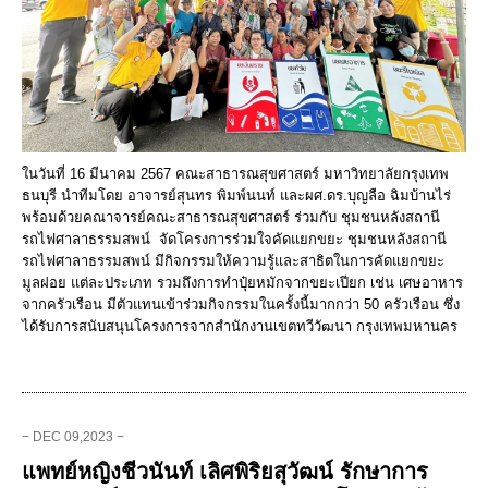
ในวันที่ 16 มีนาคม 2567 คณะสาธารณสุขศาสตร์ มหาวิทยาลัยกรุงเทพ
ธนบุรี นำทีมโดย อาจารย์สุนทร พิมพ์นนท์ และผศ.ดร.บุญลือ ฉิมบ้านไร่
พร้อมด้วยคณาจารย์คณะสาธารณสุขศาสตร์ ร่วมกับ ชุมชนหลังสถานี
รถไฟศาลาธรรมสพน์ จัดโครงการร่วมใจคัดแยกขยะ ชุมชนหลังสถานี
รถไฟศาลาธรรมสพน์ มีกิจกรรมให้ความรู้และสาธิตในการคัดแยกขยะ
มูลฝอย แต่ละประเภท รวมถึงการทำปุ๋ยหมักจากขยะเปียก เช่น เศษอาหาร
จากครัวเรือน มีตัวแทนเข้าร่วมกิจกรรมในครั้งนี้มากกว่า 50 ครัวเรือน ซึ่ง
ได้รับการสนับสนุนโครงการจากสำนักงานเขตทวีวัฒนา กรุงเทพมหานคร
− DEC 09,2023 −
แพทย์หญิงชีวนันท์ เลิศพิริยสุวัฒน์ รักษาการ