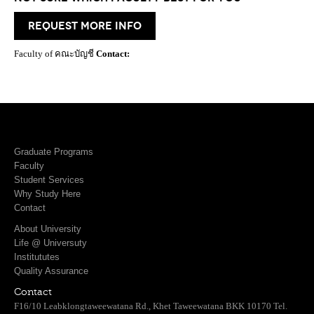
request more info
Faculty of คณะบัญชี
Contact:
Graduate Programs
Faculty
Student Services
Why Study Here
Contact
About University
Life @ Universuty
Institututes
Quality Assurance
Contact
F16/10 Leabklongtaweewatana Rd., Khet Taweewatana BKK 10170 Tel.