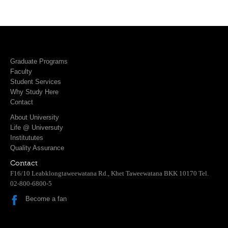
Graduate Programs
Faculty
Student Services
Why Study Here
Contact
About University
Life @ Universuty
Institututes
Quality Assurance
Contact
F16/10 Leabklongtaweewatana Rd., Khet Taweewatana BKK 10170 Tel.
02-800-6800-5
Become a fan