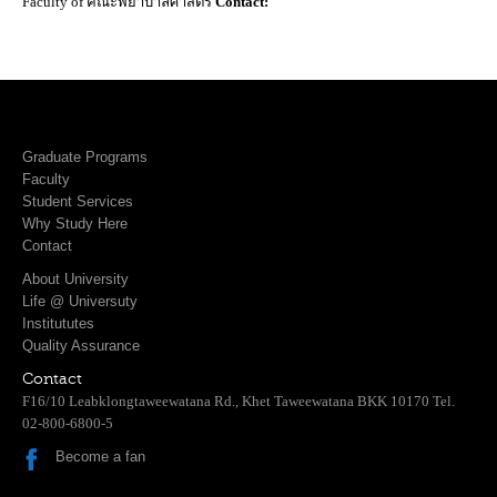
Faculty of คณะพยาบาลศาสตร์
Contact:
Graduate Programs
Faculty
Student Services
Why Study Here
Contact
About University
Life @ Universuty
Institututes
Quality Assurance
Contact
F16/10 Leabklongtaweewatana Rd., Khet Taweewatana BKK 10170 Tel.
02-800-6800-5
Become a fan