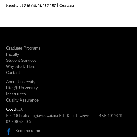
Faculty of คณะพยาบาลศาสตร์
Contact:
Graduate Programs
Faculty
Student Services
Why Study Here
Contact
About University
Life @ Universuty
Institututes
Quality Assurance
Contact
F16/10 Leabklongtaweewatana Rd., Khet Taweewatana BKK 10170 Tel.
02-800-6800-5
Become a fan