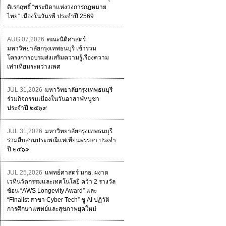
ดิเรกฤทธิ์ “พระบิดาแห่งวงการกฎหมาย
ไทย” เนื่องในวันรพี ประจำปี 2569
AUG 07,2026
คณะนิติศาสตร์
มหาวิทยาลัยกรุงเทพธนบุรี เข้าร่วม
โครงการอบรมส่งเสริมความรู้เรื่องความ
เท่าเทียมระหว่างเพศ
JUL 31,2026
มหาวิทยาลัยกรุงเทพธนบุรี
ร่วมกิจกรรมเนื่องในวันอาสาฬหบูชา
ประจำปี ๒๕๖๙
JUL 31,2026
มหาวิทยาลัยกรุงเทพธนบุรี
ร่วมสืบสานประเพณีแห่เทียนพรรษา ประจำ
ปี ๒๕๖๙
JUL 25,2026
แพทย์ศาสตร์ มกธ. ผงาด
เวทีนวัตกรรมและเทคโนโลยี คว้า 2 รางวัล
ซ้อน “AWS Longevity Award” และ
“Finalist สาขา Cyber Tech” ชู AI ปฏิวัติ
การศึกษาแพทย์และสุขภาพยุคใหม่