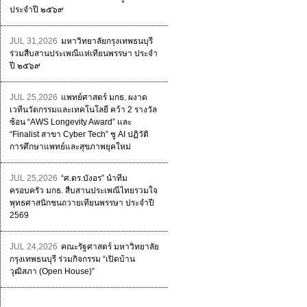
ประจำปี ๒๕๖๙
JUL 31,2026
มหาวิทยาลัยกรุงเทพธนบุรี
ร่วมสืบสานประเพณีแห่เทียนพรรษา ประจำ
ปี ๒๕๖๙
JUL 25,2026
แพทย์ศาสตร์ มกธ. ผงาด
เวทีนวัตกรรมและเทคโนโลยี คว้า 2 รางวัล
ซ้อน “AWS Longevity Award” และ
“Finalist สาขา Cyber Tech” ชู AI ปฏิวัติ
การศึกษาแพทย์และสุขภาพยุคใหม่
JUL 25,2026
“ศ.ดร.บังอร” นำทีม
ครอบครัว มกธ. สืบสานประเพณีไทยรวมใจ
พุทธศาสนิกชนถวายเทียนพรรษา ประจำปี
2569
JUL 24,2026
คณะรัฐศาสตร์ มหาวิทยาลัย
กรุงเทพธนบุรี ร่วมกิจกรรม “เปิดบ้าน
วุฒิสภา (Open House)”