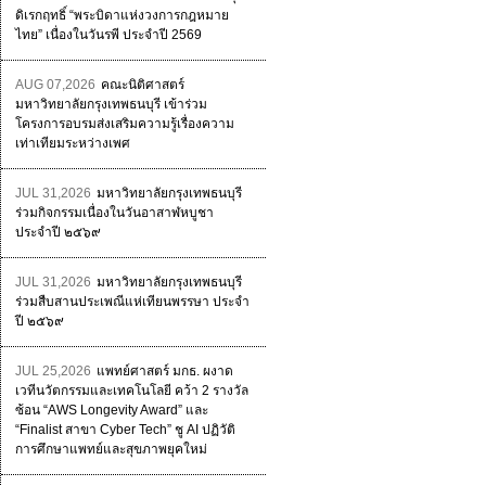
ดิเรกฤทธิ์ “พระบิดาแห่งวงการกฎหมาย
ไทย” เนื่องในวันรพี ประจำปี 2569
AUG 07,2026
คณะนิติศาสตร์
มหาวิทยาลัยกรุงเทพธนบุรี เข้าร่วม
โครงการอบรมส่งเสริมความรู้เรื่องความ
เท่าเทียมระหว่างเพศ
JUL 31,2026
มหาวิทยาลัยกรุงเทพธนบุรี
ร่วมกิจกรรมเนื่องในวันอาสาฬหบูชา
ประจำปี ๒๕๖๙
JUL 31,2026
มหาวิทยาลัยกรุงเทพธนบุรี
ร่วมสืบสานประเพณีแห่เทียนพรรษา ประจำ
ปี ๒๕๖๙
JUL 25,2026
แพทย์ศาสตร์ มกธ. ผงาด
เวทีนวัตกรรมและเทคโนโลยี คว้า 2 รางวัล
ซ้อน “AWS Longevity Award” และ
“Finalist สาขา Cyber Tech” ชู AI ปฏิวัติ
การศึกษาแพทย์และสุขภาพยุคใหม่