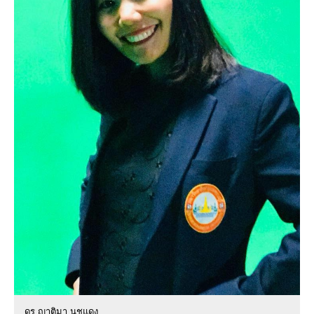
ดร.ญาติมา นุชแดง