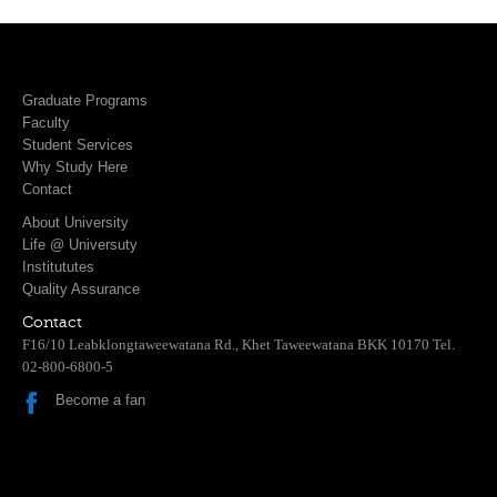
Graduate Programs
Faculty
Student Services
Why Study Here
Contact
About University
Life @ Universuty
Institututes
Quality Assurance
Contact
F16/10 Leabklongtaweewatana Rd., Khet Taweewatana BKK 10170 Tel.
02-800-6800-5
Become a fan